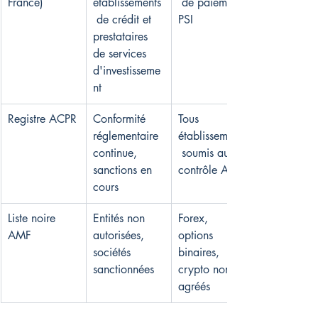
France)
établissements
 de paiement, 
 de crédit et 
PSI
prestataires 
de services 
d'investisseme
nt
Registre ACPR
Conformité 
Tous 
réglementaire 
établissements
continue, 
 soumis au 
sanctions en 
contrôle ACPR
cours
Liste noire 
Entités non 
Forex, 
AMF
autorisées, 
options 
sociétés 
binaires, 
sanctionnées
crypto non 
agréés