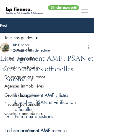
Simuler mon prêt
bp finance
.
Courtier en Prêt Immobilier & Patrimoine
Post
Tous nos guides
BP Finance
Tous nos guides
26 mai
4 min de lecture
Liste agrément AMF : PSAN et
Crédit immobilier
listes blanches officielles
Courtiers en Bourse
Courtage en assurance
Sommaire
Agences immobilières
Courtier bancaire
Liste agrément AMF : listes 
blanches, PSAN et vérification 
Fiscalité personnelle
officielle
Courtiers immobiliers
Foire aux questions
La 
liste agrément AMF
 recense 