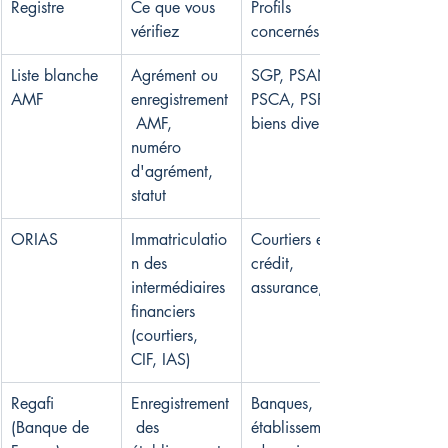
Registre
Ce que vous 
Profils 
vérifiez
concernés
Liste blanche 
Agrément ou 
SGP, PSAN, 
AMF
enregistrement
PSCA, PSFP, 
 AMF, 
biens divers
numéro 
d'agrément, 
statut
ORIAS
Immatriculatio
Courtiers en 
n des 
crédit, 
intermédiaires 
assurance, CIF
financiers 
(courtiers, 
CIF, IAS)
Regafi 
Enregistrement
Banques, 
(Banque de 
 des 
établissements