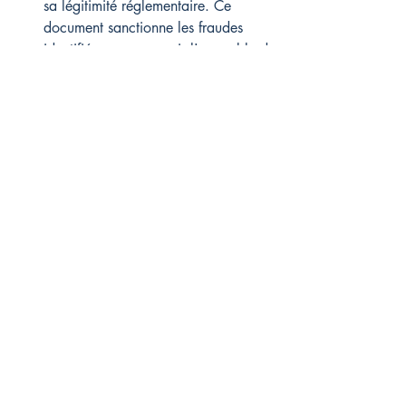
sa légitimité réglementaire. Ce 
document sanctionne les fraudes 
identifiées, sans couvrir l'ensemble des 
acteurs illégaux dont l'activité est plus 
récente. Ce qui compte ici, c'est 
d'exiger de tout professionnel ses 
documents réglementaires complets 
avant d'effectuer le moindre transfert 
de fonds.
Courtiers en Bourse
Posts récents
Voir tout