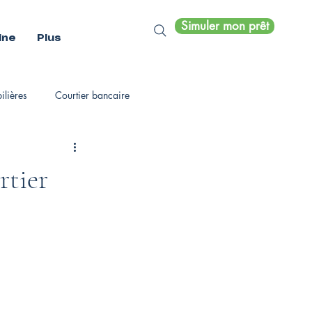
Simuler mon prêt
ine
Plus
lières
Courtier bancaire
rtier