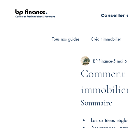
bp finance
.
Conseiller 
Courtier en Prêt Immobilier & Patrimoine
Tous nos guides
Crédit immobilier
BP Finance
5 mai
6
Fiscalité personnelle
Courtiers 
Comment vé
immobilie
Sommaire
Les critères régl
Assurances, gara