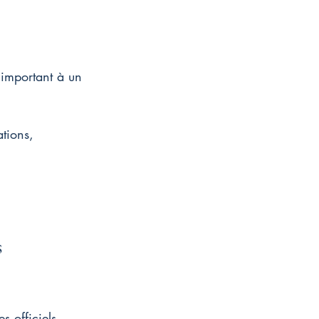
 important à un 
tions, 
s 
s officiels. 