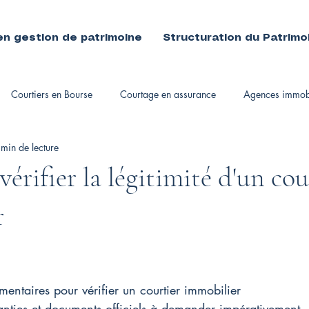
en gestion de patrimoine
Structuration du Patrimo
Courtiers en Bourse
Courtage en assurance
Agences immobi
 min de lecture
immobiliers
rifier la légitimité d'un cou
r
ementaires pour vérifier un courtier immobilier
nties et documents officiels à demander impérativement