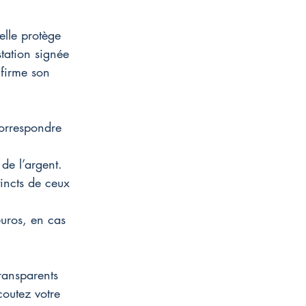
elle protège 
tation signée 
nfirme son 
correspondre 
de l’argent.
incts de ceux 
euros, en cas 
transparents 
coutez votre 