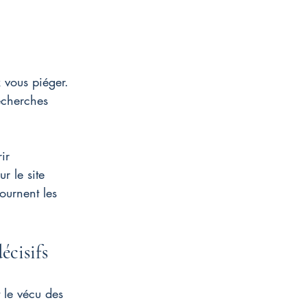
 vous piéger. 
echerches 
ir 
ur le site 
ournent les 
écisifs
t le vécu des 