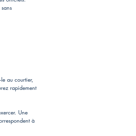
l sans 
e au courtier, 
urez rapidement 
exercer. Une 
orrespondent à 