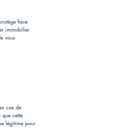
protège face 
er immobilier 
de vous 
 en cas de 
 que cette 
he légitime pour 