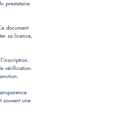
n prestataire 
 Ce document 
er sa licence, 
l’inscription.
 vérification.
sanction.
transparence 
it souvent une 
 