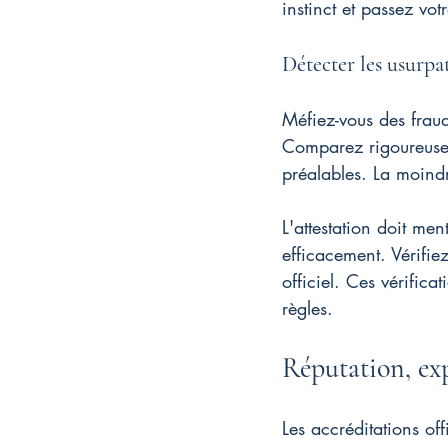
instinct et passez vot
Détecter les usurpa
Méfiez-vous des frau
Comparez rigoureusem
préalables. La moindr
L'attestation doit me
efficacement. Vérifie
officiel. Ces vérific
règles.
Réputation, expé
Les accréditations off