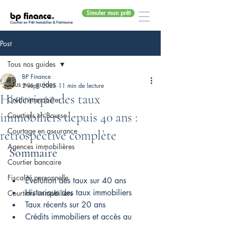
Simuler mon prêt
bp finance
.
Courtier en Prêt Immobilier & Patrimoine
Post
Tous nos guides
BP Finance
Tous nos guides
2 sept. 2025
11 min de lecture
Historique des taux
Crédit immobilier
immobiliers depuis 40 ans :
Courtiers en Bourse
Courtage en assurance
rétrospective complète
Agences immobilières
Sommaire
Courtier bancaire
Fiscalité personnelle
Évolution des taux sur 40 ans
Historique des taux immobiliers
Courtiers immobiliers
Taux récents sur 20 ans
Crédits immobiliers et accès au 