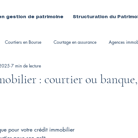
en gestion de patrimoine
Structuration du Patrimo
Courtiers en Bourse
Courtage en assurance
Agences immobi
 2025
7 min de lecture
immobiliers
obilier : courtier ou banque
ue pour votre crédit immobilier
urtier pour son prêt