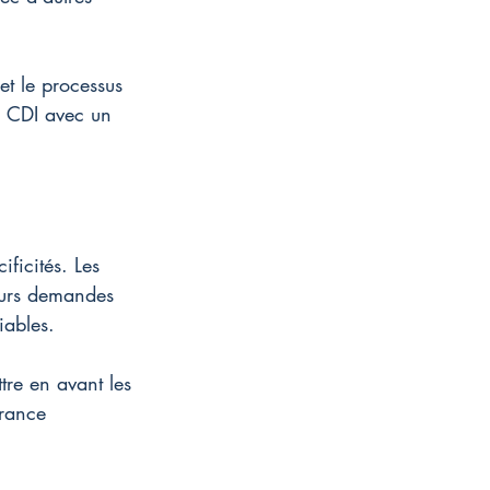
 et le processus 
en CDI avec un 
ficités. Les 
leurs demandes 
iables.
ttre en avant les 
urance 