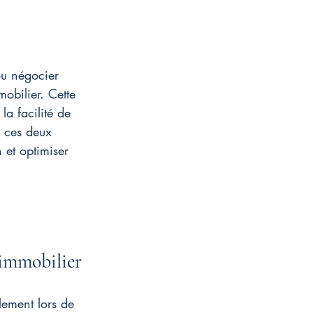
ou négocier 
obilier. Cette 
la facilité de 
e ces deux 
 et optimiser 
 immobilier
lement lors de 