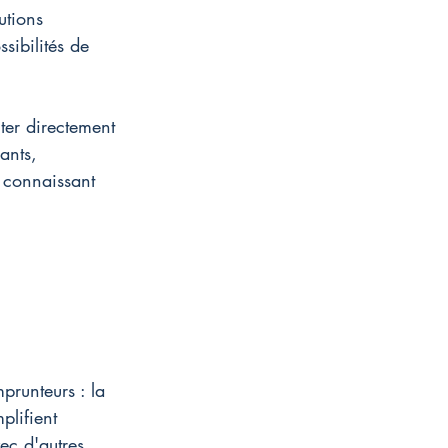
utions 
sibilités de 
ter directement 
ants, 
 connaissant 
runteurs : la 
plifient 
ec d'autres 