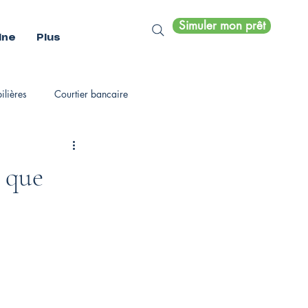
Simuler mon prêt
ine
Plus
lières
Courtier bancaire
, que