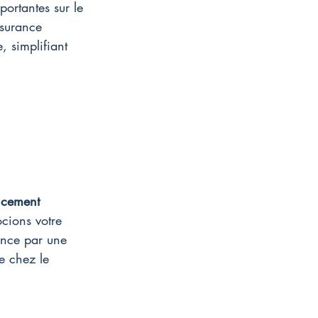
ortantes sur le 
ssurance 
, simplifiant 
ncement 
cions votre 
ence par une 
e chez le 