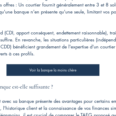
offres : Un courtier fournit généralement entre 3 et 8 sol
 qu'une banque n'en présente qu'une seule, limitant vos pos
rd (CDI, apport conséquent, endettement raisonnable), trai
uffire. En revanche, les situations particulières (indépend
, CDD) bénéficient grandement de l'expertise d'un courtier
erts à ces profils.
Voir la banque la moins chère
nque est-elle suffisante ?
 avec sa banque présente des avantages pour certains emp
 l'historique client et la connaissance de vos finances sim
 Néanmoins, il est crucial de comparer le TAEG proposé av