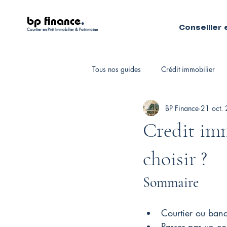
bp finance
.
Conseiller 
Courtier en Prêt Immobilier & Patrimoine
Tous nos guides
Crédit immobilier
BP Finance
21 oct.
Fiscalité personnelle
Courtiers 
Credit imm
choisir ?
Sommaire
Courtier ou banq
Passer par un co