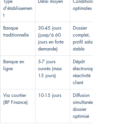
Type 
Délai moyen
Conditions 
d'établissemen
optimales
t
Banque 
30-45 jours 
Dossier 
traditionnelle
(jusqu'à 60 
complet, 
jours en forte 
profil salarié 
demande)
stable
Banque en 
5-7 jours 
Dépôt 
ligne
ouvrés (max 
électronique, 
15 jours)
réactivité 
client
Via courtier 
10-15 jours
Diffusion 
(BP Finance)
simultanée, 
dossier 
optimisé