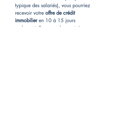
typique des salariés), vous pourriez 
recevoir votre 
offre de crédit 
immobilier
 en 10 à 15 jours 
seulement. En revanche, certaines 
situations comme un examen médical, 
une expertise du bien ou un prêt 
spécial peuvent prolonger le délai 
jusqu'à 4-5 
semaines
. Notre équipe 
s'efforce cependant généralement de 
réduire ce temps d'attente à moins de 
trois semaines.
Quel est le délai entre une proposition 
et une offre de prêt ?
Il est important de distinguer la 
proposition de 
prêt
 (simple estimation) 
et l'
offre de prêt signée
 (document 
contractuel). La première, obtenue 