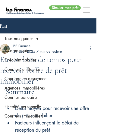
Simuler mon prêt
bp finance
.
Courtier en Prêt Immobilier & Patrimoine
Post
Tous nos guides
BP Finance
Tous nos guides
29 déc. 2025
7 min de lecture
En combien de temps pour
Crédit immobilier
recevoir l'offre de prêt
Courtiers en Bourse
Courtage en assurance
immobilier ?
Agences immobilières
Sommaire
Courtier bancaire
Fiscalité personnelle
Délai moyen pour recevoir une offre 
de prêt immobilier
Courtiers immobiliers
Facteurs influençant le délai de 
réception du prêt