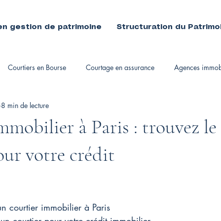
en gestion de patrimoine
Structuration du Patrimo
Courtiers en Bourse
Courtage en assurance
Agences immobi
8 min de lecture
immobiliers
mmobilier à Paris : trouvez le
our votre crédit
 courtier immobilier à Paris
un courtier pour votre crédit immobilier