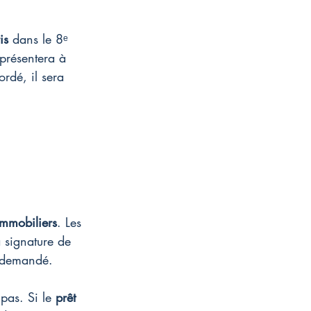
is
 dans le 8ᵉ 
 présentera à 
ordé, il sera 
immobiliers
. Les 
a signature de 
e demandé.
pas. Si le 
prêt 