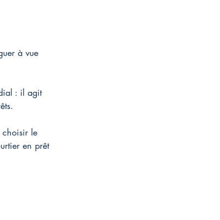
guer à vue 
al : il agit 
êts.
choisir le 
rtier en prêt 