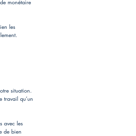
ode monétaire 
ien les 
llement.
tre situation. 
 travail qu’un 
s avec les 
pe de bien 