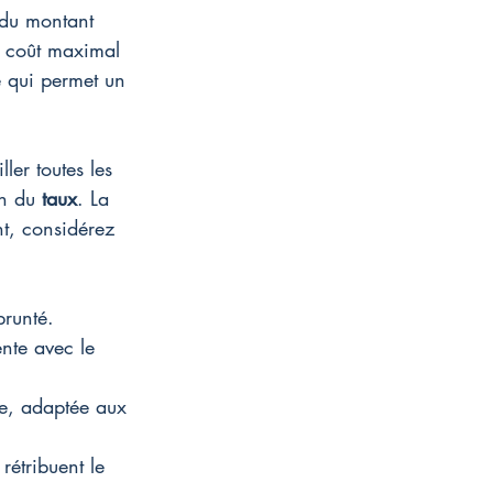
 du montant 
n coût maximal 
e qui permet un 
er toutes les 
n du 
taux
. La 
nt, considérez 
prunté.
nte avec le 
le, adaptée aux 
étribuent le 