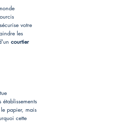
 monde 
ourcis 
sécurise votre 
aindre les 
d'un 
courtier
tue 
es établissements 
le papier, mais 
rquoi cette 