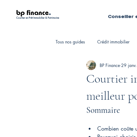
bp finance
.
Conseiller 
Courtier en Prêt Immobilier & Patrimoine
Tous nos guides
Crédit immobilier
BP Finance
29 janv.
Fiscalité personnelle
Courtiers 
Courtier i
meilleur p
Sommaire
Combien coûte un
Pourquoi choisir 