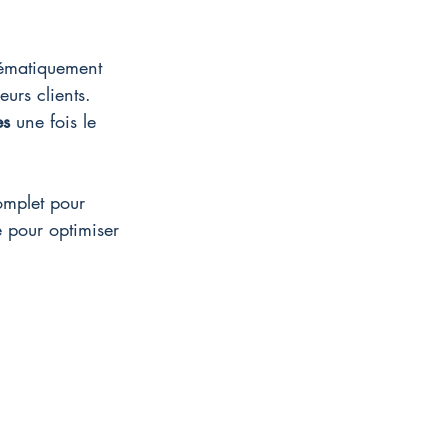
stématiquement 
eurs clients. 
es
 une fois le 
omplet pour 
 pour optimiser 