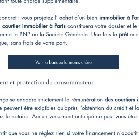
itant toute charge supplémentaire.
ncret : vous projetez l’ 
achat
 d’un bien 
immobilier à Par
 
courtier immobilier à Paris
 constituera votre dossier et le
omme la BNP ou la Société Générale. Une fois le 
prêt
 acc
e, sans frais de votre part.
Voir la banque la moins chère
ent et protection du consommateur
nçaise encadre strictement la rémunération des 
courtiers 
e peuvent être exigibles qu’après l’obtention du crédit et l
hez le notaire. Aucun versement anticipé ne peut vous êtr
tit que vous ne réglez rien si votre financement n’aboutit 