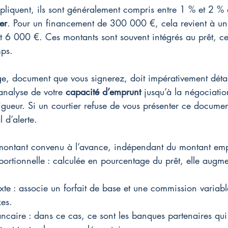
ppliquent, ils sont généralement compris entre 1 % et 2 %
er
. Pour un financement de 300 000 €, cela revient à u
t 6 000 €. Ces montants sont souvent intégrés au prêt, c
mps.
, document que vous signerez, doit impérativement détaill
’analyse de votre 
capacité d’emprunt
 jusqu’à la négociatio
igueur. Si un courtier refuse de vous présenter ce docume
 d’alerte.
n montant convenu à l’avance, indépendant du montant em
rtionnelle : calculée en pourcentage du prêt, elle augme
.
e : associe un forfait de base et une commission variab
es.
caire : dans ce cas, ce sont les banques partenaires qui r