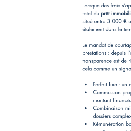
Lorsque des frais s’a
total du 
prêt immobili
situé entre 3 000 € e
étalement dans le te
Le mandat de courtage
prestations : depuis l
transparence est de r
cela comme un signal
Forfait fixe : u
Commission propo
montant financé
Combinaison mixt
dossiers complex
Rémunération ban