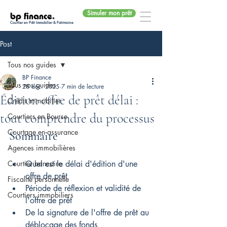
Simuler mon prêt
bp finance
.
Courtier en Prêt Immobilier & Patrimoine
Post
Tous nos guides
BP Finance
Tous nos guides
28 déc. 2025
7 min de lecture
Édition offre de prêt délai :
Crédit immobilier
tout comprendre du processus
Courtiers en Bourse
Courtage en assurance
Sommaire
Agences immobilières
Courtier bancaire
Quel est le délai d'édition d'une 
offre de prêt
Fiscalité personnelle
Période de réflexion et validité de 
Courtiers immobiliers
l'offre de prêt
De la signature de l'offre de prêt au 
déblocage des fonds