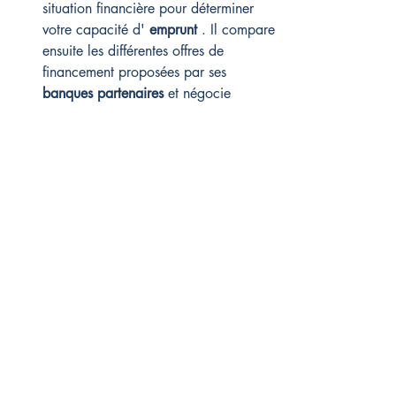
situation financière pour déterminer 
votre capacité d' 
emprunt
 . Il compare 
ensuite les différentes offres de 
financement proposées par ses 
banques partenaires
 et négocie 
activement pour vous obtenir le 
meilleur taux
 sur votre 
prêt
 . Cet 
expert
vous accompagne pas à pas dans 
votre projet, depuis la préparation de 
votre 
dossier
 jusqu'à l'obtention de 
votre 
crédit immobilier
 . En tant qu' 
intermédiaire
 qualifié, il simplifie vos 
relations avec les 
établissements 
bancaires
 pour décrocher un 
emprunt
aux 
meilleures conditions
 , tout en 
prenant en compte des éléments 
essentiels comme l' 
assurance 
emprunteur
 .