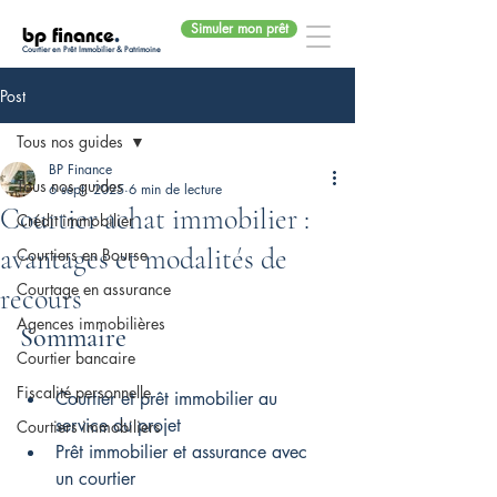
Simuler mon prêt
bp finance
.
Courtier en Prêt Immobilier & Patrimoine
Post
Tous nos guides
BP Finance
Tous nos guides
6 sept. 2025
6 min de lecture
Courtier achat immobilier :
Crédit immobilier
avantages et modalités de
Courtiers en Bourse
Courtage en assurance
recours
Agences immobilières
Sommaire
Courtier bancaire
Fiscalité personnelle
Courtier et prêt immobilier au 
service du projet
Courtiers immobiliers
Prêt immobilier et assurance avec 
un courtier