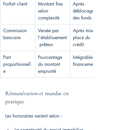
Forfait client
Montant fixe 
Après 
selon 
déblocage 
complexité
des fonds
Commission 
Versée par 
Après mise en 
bancaire
l'établissement
place du 
 prêteur
crédit
Part 
Pourcentage 
Intégrable au 
proportionnell
du montant 
financement
e
emprunté
Rémunération et mandat en 
pratique
Les honoraires varient selon :
La complexité du projet immobilier