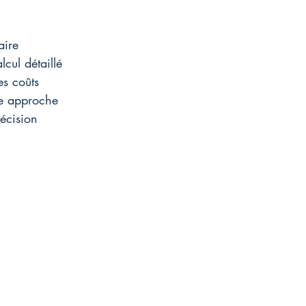
aire 
cul détaillé 
es coûts 
te approche 
écision 