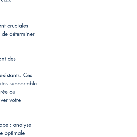
nt cruciales. 
t de déterminer 
ant des 
existants. Ces 
tés supportable.
urée ou 
ver votre 
pe : analyse 
ie optimale 