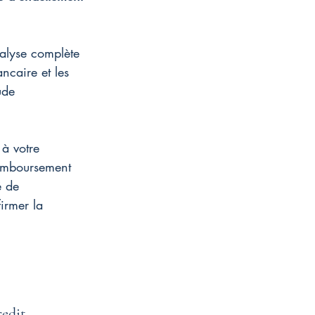
nalyse complète 
ancaire et les 
ude 
 à votre 
remboursement 
é de 
irmer la 
edit 