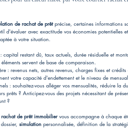
lation de rachat de prêt
 précise, certaines informations so
outil d'évaluer avec exactitude vos économies potentielles e
daptée à votre situation.
: capital restant dû, taux actuels, durée résiduelle et mont
s éléments servent de base de comparaison.
ère : revenus nets, autres revenus, charges fixes et crédits 
ent votre capacité d'endettement et le niveau de mensuali
els : souhaitez-vous alléger vos mensualités, réduire la d
rs prêts ? Anticipez-vous des projets nécessitant de préser
unt ?
 
rachat de prêt immobilier
 vous accompagne à chaque éta
dossier, 
simulation
 personnalisée, définition de la stratég