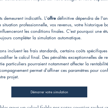
ats demeurent indicatifs. L'
offre
 définitive dépendra de l'a
e situation professionnelle, vos revenus, votre historique b
nfluenceront les conditions finales. C'est pourquoi une ét
oujours compléter la simulation automatique.
ns incluent les frais standards, certains coûts spécifiques
modifier le calcul final. Des pénalités exceptionnelles de 
ie particuliers pourraient notamment affecter la rentabilit
ccompagnement permet d'affiner ces paramètres pour conf
otre projet.
Démarrer votre simulation
les pour un calcul fiable par votre courtier rachat cr