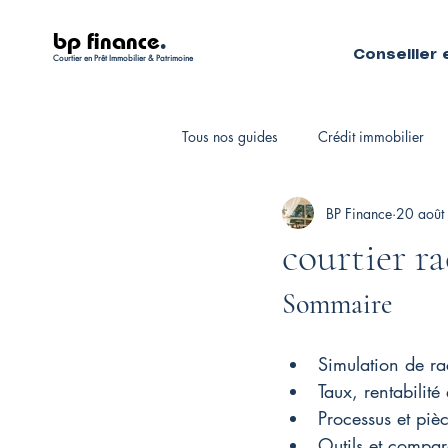
bp finance
.
Conseiller 
Courtier en Prêt Immobilier & Patrimoine
Tous nos guides
Crédit immobilier
BP Finance
20 août
Fiscalité personnelle
Courtiers 
courtier r
Sommaire
Simulation de ra
Taux, rentabilité
Processus et pièc
Outils et compar