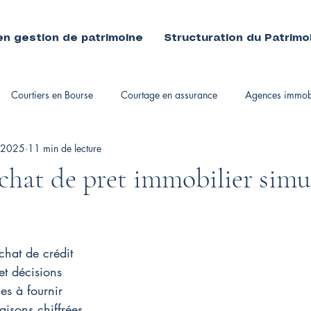
en gestion de patrimoine
Structuration du Patrimo
Courtiers en Bourse
Courtage en assurance
Agences immobi
 2025
11 min de lecture
immobiliers
achat de pret immobilier simu
chat de crédit
 et décisions
es à fournir
aisons chiffrées