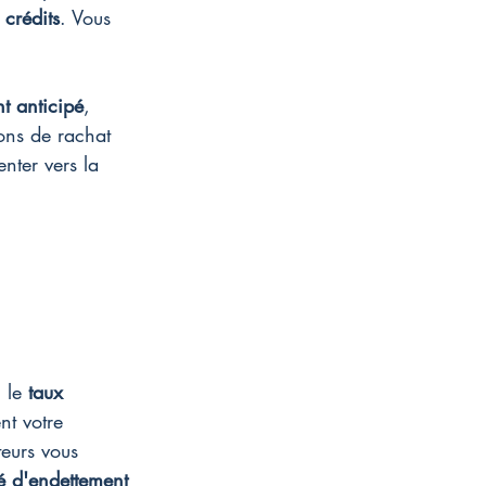
crédits
. Vous 
t anticipé
, 
ions de rachat 
nter vers la 
 le 
taux 
nt votre 
teurs vous 
é d'endettement