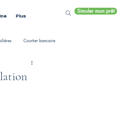
Simuler mon prêt
ine
Plus
lières
Courtier bancaire
lation