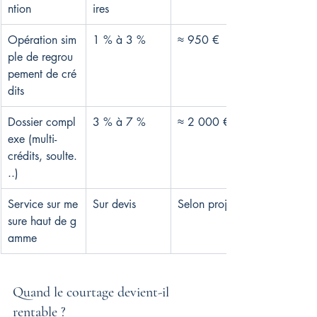
ntion
ires
Opération sim
1 % à 3 %
≈ 950 €
ple de regrou
pement de cré
dits
Dossier compl
3 % à 7 %
≈ 2 000 €
exe (multi-
crédits, soulte.
..)
Service sur me
Sur devis
Selon projet
sure haut de g
amme
Quand le courtage devient-il 
rentable ?