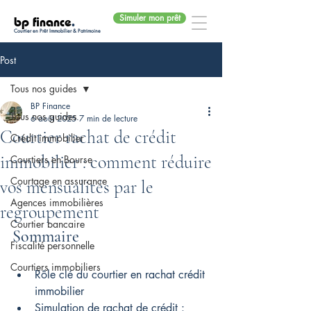
Simuler mon prêt
bp finance
.
Courtier en Prêt Immobilier & Patrimoine
Post
Tous nos guides
BP Finance
Tous nos guides
6 août 2025
7 min de lecture
Courtier rachat de crédit
Crédit immobilier
immobilier : comment réduire
Courtiers en Bourse
Courtage en assurance
vos mensualités par le
Agences immobilières
regroupement
Courtier bancaire
Sommaire
Fiscalité personnelle
Courtiers immobiliers
Rôle clé du courtier en rachat crédit 
immobilier
Simulation de rachat de crédit : 