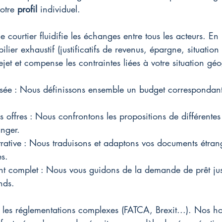
otre 
profil
 individuel.
, le courtier fluidifie les échanges entre tous les acteurs. E
ier exhaustif (justificatifs de revenus, épargne, situation fi
rejet et compense les contraintes liées à votre situation g
sée : Nous définissons ensemble un budget correspondant
offres : Nous confrontons les propositions de différente
anger.
rative : Nous traduisons et adaptons vos documents étran
s.
complet : Nous vous guidons de la demande de prêt jus
nds.
t les réglementations complexes (FATCA, Brexit...). Nos h