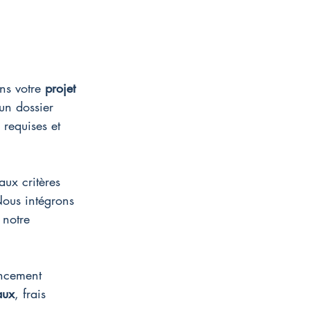
ns votre 
projet 
 un dossier 
 requises et 
ux critères 
Nous intégrons 
 notre 
ancement 
aux
, frais 