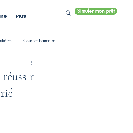
Simuler mon prêt
ine
Plus
lières
Courtier bancaire
 réussir
rié