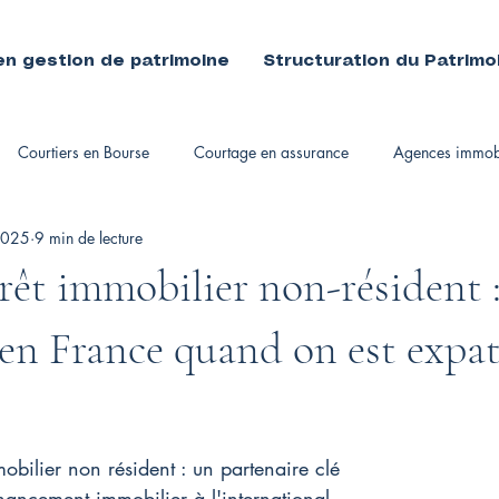
en gestion de patrimoine
Structuration du Patrimo
Courtiers en Bourse
Courtage en assurance
Agences immobi
2025
9 min de lecture
immobiliers
rêt immobilier non-résident :
 en France quand on est expat
obilier non résident : un partenaire clé
nancement immobilier à l'international