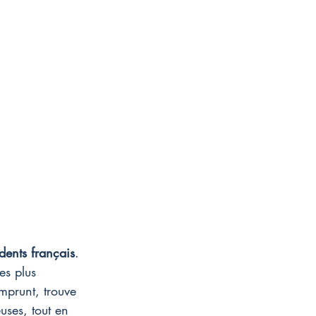
dents français
. 
es plus 
mprunt, trouve 
uses, tout en 