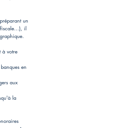
n préparant un 
scale...), il 
éographique.
 à votre 
s banques en 
gers aux 
qu'à la 
onoraires 