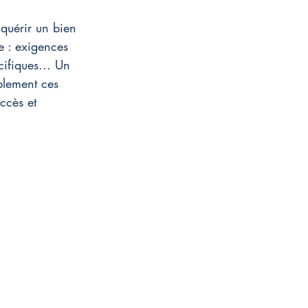
cquérir un bien 
e : exigences 
ifiques... Un 
blement ces 
ccès et 