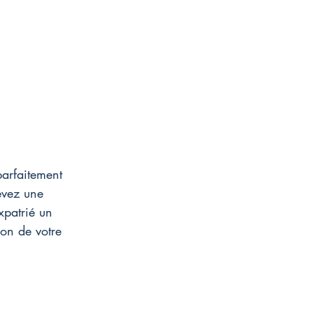
arfaitement 
evez une 
xpatrié un 
on de votre 