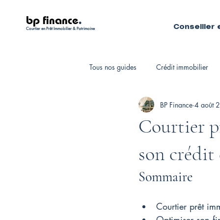
bp finance
.
Conseiller 
Courtier en Prêt Immobilier & Patrimoine
Tous nos guides
Crédit immobilier
BP Finance
4 août 
Fiscalité personnelle
Courtiers 
Courtier p
son crédit
Sommaire
Courtier prêt imm
Optimiser son fi