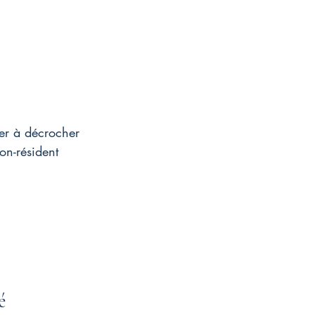
er à décrocher 
on-résident 
é