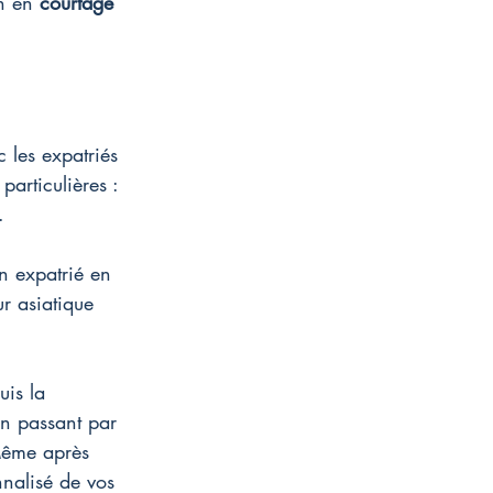
n en 
courtage
 les expatriés 
particulières : 
.
n expatrié en 
ur asiatique 
is la 
en passant par 
 Même après 
nnalisé de vos 