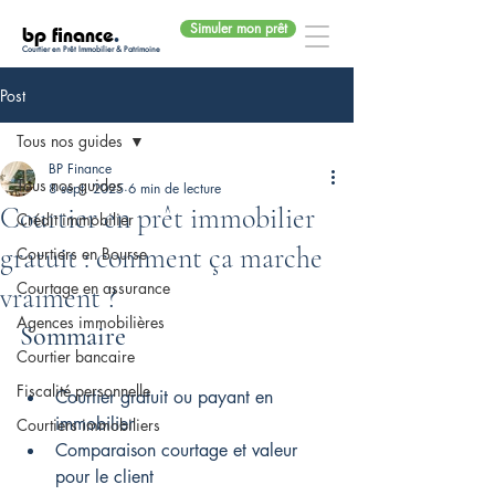
Simuler mon prêt
bp finance
.
Courtier en Prêt Immobilier & Patrimoine
Post
Tous nos guides
BP Finance
Tous nos guides
8 sept. 2025
6 min de lecture
Courtier en prêt immobilier
Crédit immobilier
gratuit : comment ça marche
Courtiers en Bourse
Courtage en assurance
vraiment ?
Agences immobilières
Sommaire
Courtier bancaire
Fiscalité personnelle
Courtier gratuit ou payant en 
immobilier
Courtiers immobiliers
Comparaison courtage et valeur 
pour le client