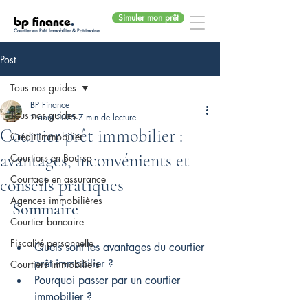
Simuler mon prêt
bp finance
.
Courtier en Prêt Immobilier & Patrimoine
Post
Tous nos guides
BP Finance
Tous nos guides
2 août 2025
7 min de lecture
Courtier prêt immobilier :
Crédit immobilier
avantages, inconvénients et
Courtiers en Bourse
Courtage en assurance
conseils pratiques
Agences immobilières
Sommaire
Courtier bancaire
Fiscalité personnelle
Quels sont les avantages du courtier 
prêt immobilier ?
Courtiers immobiliers
Pourquoi passer par un courtier 
immobilier ?