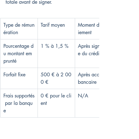
totale avant de signer.
Type de rémun
Tarif moyen
Moment du pa
ération
iement
Pourcentage d
1 % à 1,5 %
Après signatur
u montant em
e du crédit
prunté
Forfait fixe
500 € à 2 00
Après accord 
0 €
bancaire
Frais supportés
0 € pour le cli
N/A
 par la banqu
ent
e
Quand et comment sont-ils réglés ?