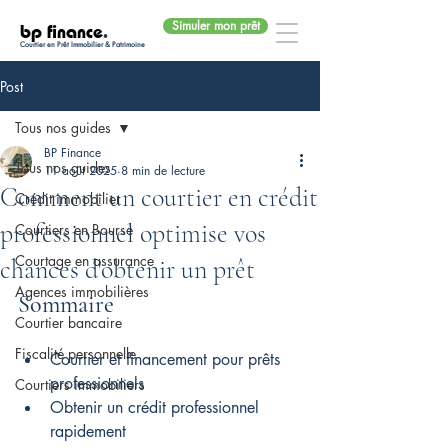
Simuler mon prêt
bp finance
.
Courtier en Prêt Immobilier & Patrimoine
Post
Tous nos guides
BP Finance
Tous nos guides
11 août 2025
8 min de lecture
Comment un courtier en crédit
Crédit immobilier
professionnel optimise vos
Courtiers en Bourse
Courtage en assurance
chances d'obtenir un prêt
Agences immobilières
Sommaire
Courtier bancaire
Fiscalité personnelle
Courtier et financement pour prêts 
professionnels
Courtiers immobiliers
Obtenir un crédit professionnel 
rapidement