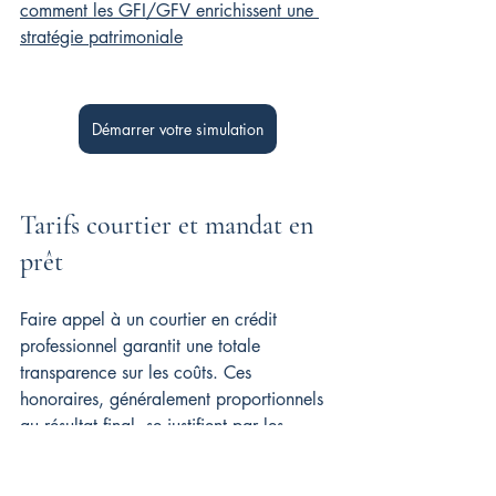
comment les GFI/GFV enrichissent une 
stratégie patrimoniale
Démarrer votre simulation
Tarifs courtier et mandat en 
prêt
Faire appel à un courtier en crédit 
professionnel garantit une totale 
transparence sur les coûts. Ces 
honoraires, généralement proportionnels 
au résultat final, se justifient par les 
avantages tangibles : obtention d'un 
taux d'emprunt plus intéressant
, gain de 