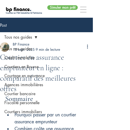
Simuler mon prêt
bp finance
.
Courtier en Prêt Immobilier & Patrimoine
Post
Tous nos guides
BP Finance
Tous nos guides
13 sept. 2025
9 min de lecture
Courtier en assurance
Crédit immobilier
emprunteur en ligne :
Courtiers en Bourse
Courtage en assurance
comparatif des meilleures
Agences immobilières
offres
Courtier bancaire
Sommaire
Fiscalité personnelle
Courtiers immobiliers
Pourquoi passer par un courtier 
assurance emprunteur
Combien coûte une assurance 