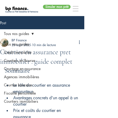
Simuler mon prêt
bp finance
.
Courtier en Prêt Immobilier & Patrimoine
Post
Tous nos guides
BP Finance
Tous nos guides
23 août 2025
10 min de lecture
Courtier en assurance pret
Crédit immobilier
immobilier : guide complet
Courtiers en Bourse
Courtage en assurance
Sommaire
Agences immobilières
Courtier bancaire
Le rôle du courtier en assurance 
emprunteur
Fiscalité personnelle
Avantages concrets d'un appel à un 
Courtiers immobiliers
courtier
Prix et coûts du courtier en 
assurance