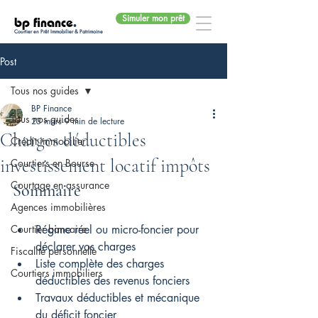
Simuler mon prêt
bp finance
.
Courtier en Prêt Immobilier & Patrimoine
Post
Tous nos guides
BP Finance
Tous nos guides
23 mars
9 min de lecture
Charges déductibles
Crédit immobilier
investissement locatif impôts
Courtiers en Bourse
Courtage en assurance
Sommaire
Agences immobilières
Courtier bancaire
Régime réel ou micro-foncier pour 
déclarer vos charges
Fiscalité personnelle
Liste complète des charges 
Courtiers immobiliers
déductibles des revenus fonciers
Travaux déductibles et mécanique 
du déficit foncier