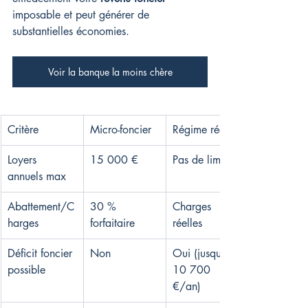
imposable et peut générer de 
substantielles économies.
Voir la banque la moins chère
Critère
Micro-foncier
Régime réel
Loyers 
15 000 €
Pas de limite
annuels max
Abattement/C
30 % 
Charges 
harges
forfaitaire
réelles
Déficit foncier 
Non
Oui (jusqu'à 
possible
10 700 
€/an)