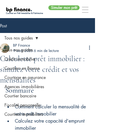
Simuler mon prêt
bp finance
.
Courtier en Prêt Immobilier & Patrimoine
Post
Tous nos guides
BP Finance
Tous nos guides
9 août 2025
6 min de lecture
Calculette prêt immobilier :
Crédit immobilier
simulez votre crédit et vos
Courtiers en Bourse
Courtage en assurance
mensualités
Agences immobilières
Sommaire
Courtier bancaire
Fiscalité personnelle
Comment calculer la mensualité de 
votre prêt immobilier
Courtiers immobiliers
Calculez votre capacité d'emprunt 
immobilier