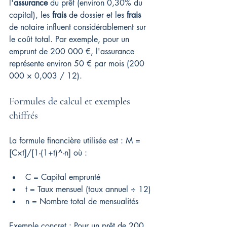
l'
assurance
 du prêt (environ 0,30% du 
capital), les 
frais
 de dossier et les 
frais
de notaire influent considérablement sur 
le coût total. Par exemple, pour un 
emprunt de 200 000 €, l'assurance 
représente environ 50 € par mois (200 
000 × 0,003 / 12).
Formules de calcul et exemples 
chiffrés
La formule financière utilisée est : M = 
[C×t]/[1-(1+t)^-n] où :
C = Capital emprunté
t = Taux mensuel (taux annuel ÷ 12)
n = Nombre total de mensualités
Exemple concret : Pour un prêt de 200 