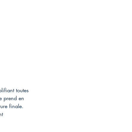
ifiant toutes 
e prend en 
ure finale. 
nt 