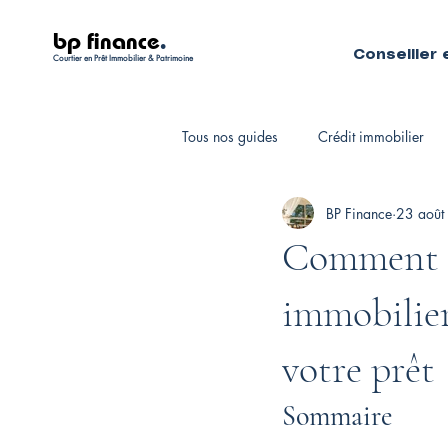
bp finance
.
Conseiller 
Courtier en Prêt Immobilier & Patrimoine
Tous nos guides
Crédit immobilier
BP Finance
23 août
Fiscalité personnelle
Courtiers 
Comment c
immobilier
votre prêt
Sommaire