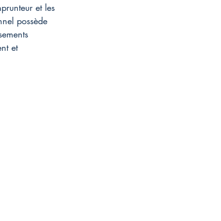
prunteur et les 
onnel possède 
ssements 
nt et 