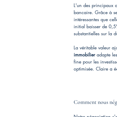
L'un des principaux a
bancaire. Grâce à ses
intéressantes que cel
initial baisser de 0,
substantielles sur la 
La véritable valeur a
immobilier
 adapte les
fine pour les investi
optimisée. Claire a é
Comment nous négo
Notre négociation s'