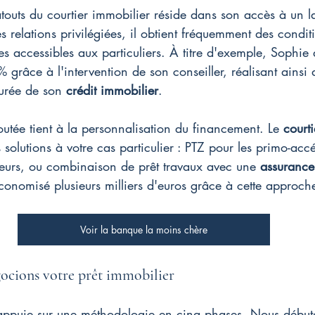
touts du courtier immobilier réside dans son accès à un l
 relations privilégiées, il obtient fréquemment des conditi
les accessibles aux particuliers. À titre d'exemple, Sophie
5% grâce à l'intervention de son conseiller, réalisant ains
durée de son 
crédit immobilier
.
joutée tient à la personnalisation du financement. Le 
courti
 solutions à votre cas particulier : PTZ pour les primo-accé
sseurs, ou combinaison de prêt travaux avec une 
assurance
conomisé plusieurs milliers d'euros grâce à cette approch
Voir la banque la moins chère
cions votre prêt immobilier
appuie sur une méthodologie en cinq phases. Nous début