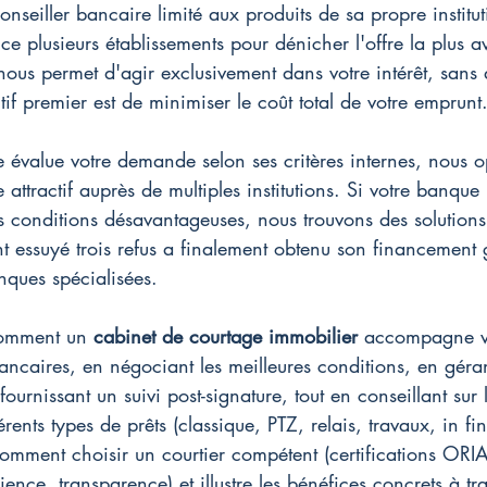
nseiller bancaire limité aux produits de sa propre institu
e plusieurs établissements pour dénicher l'offre la plus a
us permet d'agir exclusivement dans votre intérêt, sans 
tif premier est de minimiser le coût total de votre emprunt
évalue votre demande selon ses critères internes, nous o
 attractif auprès de multiples institutions. Si votre banque
 conditions désavantageuses, nous trouvons des solutions 
 essuyé trois refus a finalement obtenu son financement 
nques spécialisées.
comment un 
cabinet de courtage immobilier
 accompagne vo
bancaires, en négociant les meilleures conditions, en géra
urnissant un suivi post-signature, tout en conseillant sur l
férents types de prêts (classique, PTZ, relais, travaux, in fin
omment choisir un courtier compétent (certifications OR
nce, transparence) et illustre les bénéfices concrets à tr