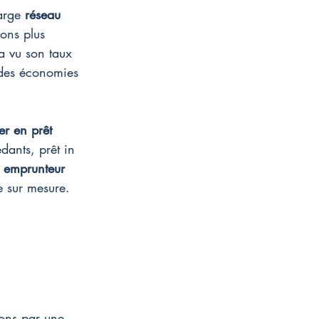
arge 
réseau
ons plus 
 a vu son taux 
i des économies 
er en prêt 
dants, prêt in 
 emprunteur
e sur mesure.
ons par une 