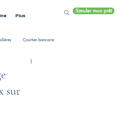
Simuler mon prêt
ine
Plus
lières
Courtier bancaire
ge
x sur