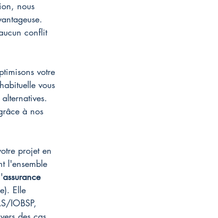
tion, nous 
vantageuse. 
aucun conflit 
.
ptimisons votre 
 habituelle vous 
alternatives. 
grâce à nos 
tre projet en 
nt l'ensemble 
'
assurance 
e). Elle 
IAS/IOBSP, 
avers des cas 