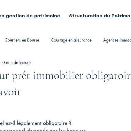
en gestion de patrimoine
Structuration du Patrimo
Courtiers en Bourse
Courtage en assurance
Agences immobi
10 min de lecture
immobiliers
r prêt immobilier obligatoire
savoir
l est-il légalement obligatoire ?
t personnel demandé par les banques