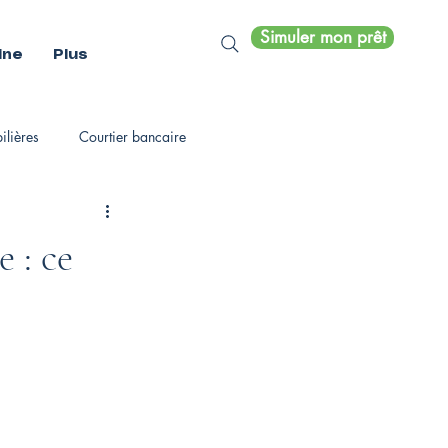
Simuler mon prêt
ine
Plus
lières
Courtier bancaire
 : ce