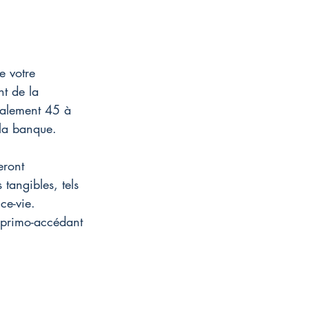
e votre 
nt de la 
éralement 45 à 
 la banque.
eront 
tangibles, tels 
ce-vie. 
 primo-accédant 