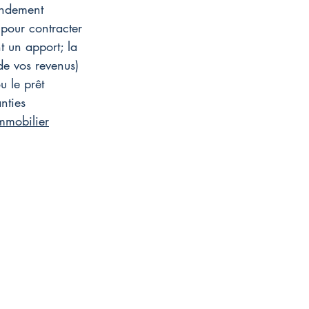
ondement 
 pour contracter 
 un apport; la 
e vos revenus) 
u le prêt 
nties 
immobilier