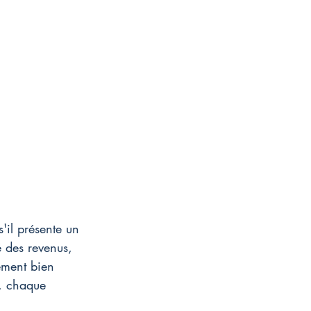
s'il présente un 
é des revenus, 
ement bien 
, chaque 