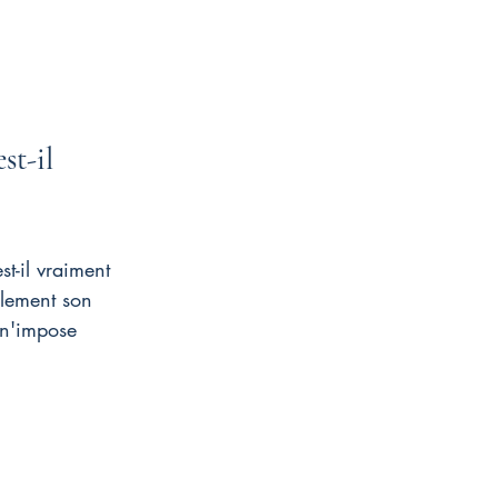
st-il 
est-il vraiment 
llement son 
 n'impose 