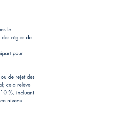
es le 
 des règles de 
épart pour 
ou de rejet des 
l; cela relève 
110 %, incluant 
 ce niveau 