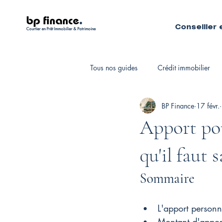
bp finance
.
Conseiller 
Courtier en Prêt Immobilier & Patrimoine
Tous nos guides
Crédit immobilier
BP Finance
17 févr.
Fiscalité personnelle
Courtiers 
Apport pou
qu'il faut 
Sommaire
L'apport personne
Montant d'appor