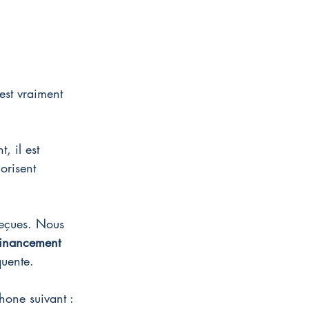
est vraiment 
, il est 
orisent 
reçues. Nous 
financement 
uente. 
hone suivant : 