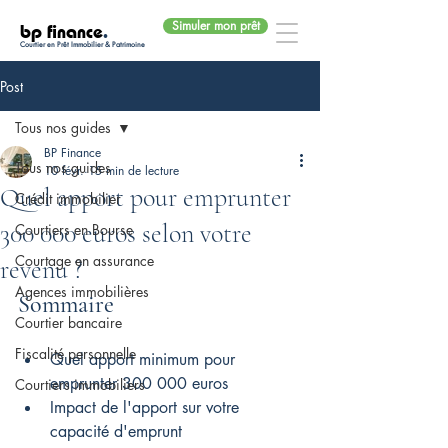
Simuler mon prêt
bp finance
.
Courtier en Prêt Immobilier & Patrimoine
Post
Tous nos guides
BP Finance
Tous nos guides
10 févr.
15 min de lecture
Quel apport pour emprunter
Crédit immobilier
300 000 euros selon votre
Courtiers en Bourse
Courtage en assurance
revenu ?
Agences immobilières
Sommaire
Courtier bancaire
Fiscalité personnelle
Quel apport minimum pour 
emprunter 300 000 euros
Courtiers immobiliers
Impact de l'apport sur votre 
capacité d'emprunt