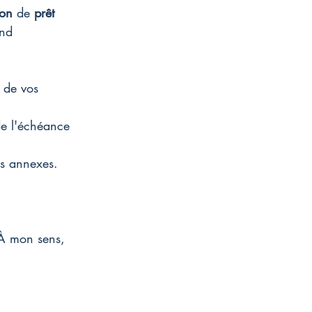
ion
 de 
prêt 
ond 
 de vos 
de l'échéance 
ais annexes.
À mon sens, 