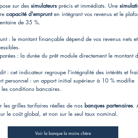
pose sur des 
simulateurs
 précis et immédiats. Une 
simulat
re 
capacité d'emprunt
 en intégrant vos revenus et le plaf
entaire de 35 %.
nt : le montant finançable dépend de vos revenus nets et
ssibles.
arées : la durée du prêt module directement le montant 
dit : cet indicateur regroupe l'intégralité des intérêts et fr
rt personnel : un apport initial supérieur à 10 % modifie 
t les conditions bancaires.
les grilles tarifaires réelles de nos 
banques partenaires
. 
sur le coût global, et non sur le seul taux nominal.
Voir la banque la moins chère