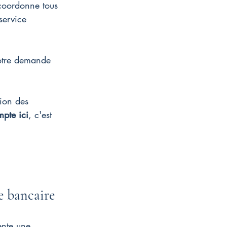
 coordonne tous 
service 
votre demande 
ion des 
pte ici
, c'est 
e bancaire
ente une 