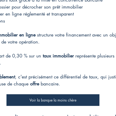
ssier pour décrocher son prêt immobilier
ier en ligne réglementé et transparent
ons
mmobilier en ligne
 structure votre financement avec un obje
l de votre opération.
rt de 0,30 % sur un 
taux immobilier
 représente plusieurs 
.
blement
, c'est précisément ce différentiel de taux, qui just
use de chaque 
offre
 bancaire.
Voir la banque la moins chère