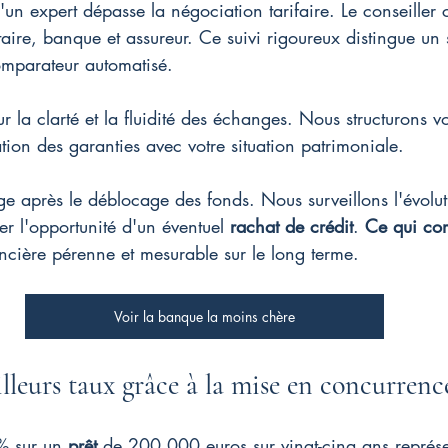
'un expert dépasse la négociation tarifaire. Le conseiller
otaire, banque et assureur. Ce suivi rigoureux distingue un 
omparateur automatisé.
ur la clarté et la fluidité des échanges. Nous structurons 
ation des garanties avec votre situation patrimoniale.
ge après le déblocage des fonds. Nous surveillons l'évolut
er l'opportunité d'un éventuel 
rachat de crédit
. 
Ce qui com
ncière pérenne et mesurable sur le long terme.
Voir la banque la moins chère
lleurs taux grâce à la mise en concurrenc
% sur un 
prêt
 de 200 000 euros sur vingt-cinq ans représ