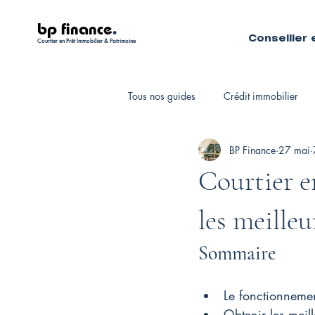
bp finance
.
Conseiller 
Courtier en Prêt Immobilier & Patrimoine
Tous nos guides
Crédit immobilier
BP Finance
27 mai
Fiscalité personnelle
Courtiers 
Courtier e
les meilleu
Sommaire
Le fonctionnemen
Obtenir les meil