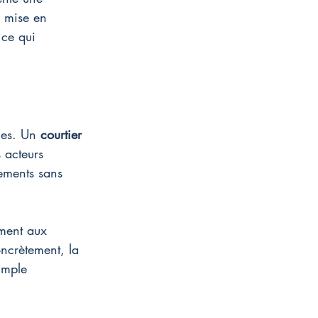
a mise en 
 ce qui 
es. Un 
courtier 
 acteurs 
sements sans 
ement aux 
oncrètement, la 
imple 