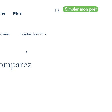
Simuler mon prêt
ine
Plus
lières
Courtier bancaire
 comparez