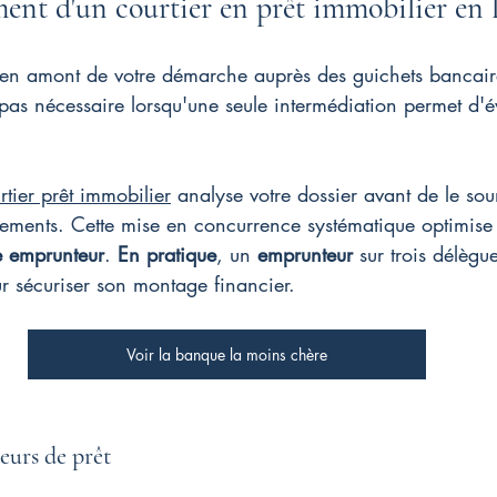
ent d'un courtier en prêt immobilier en 
 en amont de votre démarche auprès des guichets bancaire
 pas nécessaire lorsqu'une seule intermédiation permet d'év
rtier prêt immobilier
 analyse votre dossier avant de le sou
sements. Cette mise en concurrence systématique optimise 
e emprunteur
. 
En pratique
, un 
emprunteur
 sur trois délèg
r sécuriser son montage financier.
Voir la banque la moins chère
teurs de prêt