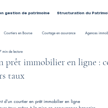
en gestion de patrimoine
Structuration du Patrimo
Courtiers en Bourse
Courtage en assurance
Agences immobi
7 min de lecture
immobiliers
n prêt immobilier en ligne :
rs taux
t d'un courtier en prêt immobilier en ligne
leurs taux grâce à la mise en concurrence bancaire