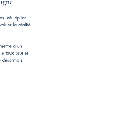
ligne
s. Multiplier 
aluer la réalité 
mettre à un 
le 
taux
 brut et 
ue désormais 