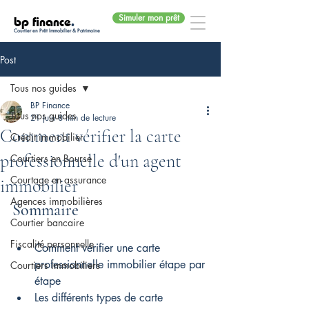
Simuler mon prêt
bp finance
.
Courtier en Prêt Immobilier & Patrimoine
Post
Tous nos guides
BP Finance
Tous nos guides
21 juin
8 min de lecture
Comment vérifier la carte
Crédit immobilier
professionnelle d'un agent
Courtiers en Bourse
Courtage en assurance
immobilier
Agences immobilières
Sommaire
Courtier bancaire
Fiscalité personnelle
Comment vérifier une carte 
professionnelle immobilier étape par 
Courtiers immobiliers
étape
Les différents types de carte 