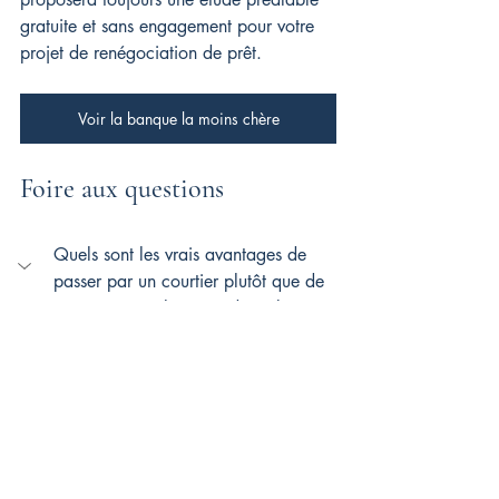
gratuite et sans engagement pour votre 
projet de renégociation de prêt.
Voir la banque la moins chère
Foire aux questions
Quels sont les vrais avantages de 
passer par un courtier plutôt que de 
renégocier seul auprès de sa banque ?
L’un des principaux 
avantages
 de 
passer par un courtier est d’accéder à 
des conditions souvent plus 
intéressantes que celles proposées par 
votre 
banque actuelle
, qui n’a pas 
toujours intérêt à vous offrir son 