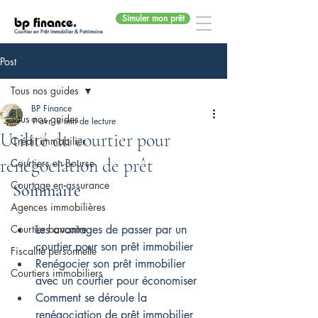
Simuler mon prêt
bp finance
.
Courtier en Prêt Immobilier & Patrimoine
Post
Tous nos guides
BP Finance
Tous nos guides
9 avr.
8 min de lecture
Utilité du courtier pour
Crédit immobilier
renégociation de prêt
Courtiers en Bourse
Courtage en assurance
Sommaire
Agences immobilières
Courtier bancaire
Les avantages de passer par un 
courtier pour son prêt immobilier
Fiscalité personnelle
Renégocier son prêt immobilier 
Courtiers immobiliers
avec un courtier pour économiser
Comment se déroule la 
renégociation de prêt immobilier 