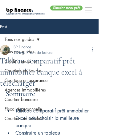
Simuler mon prêt
bp finance
.
Courtier en Prêt Immobilier & Patrimoine
Post
Tous nos guides
BP Finance
Tous nos guides
23 avr.
7 min de lecture
Tableau comparatif prêt
Crédit immobilier
immobilier banque excel à
Courtiers en Bourse
Courtage en assurance
télécharger
Agences immobilières
Sommaire
Courtier bancaire
Fiscalité personnelle
Tableau comparatif prêt immobilier 
Excel pour choisir la meilleure 
Courtiers immobiliers
banque
Construire un tableau 