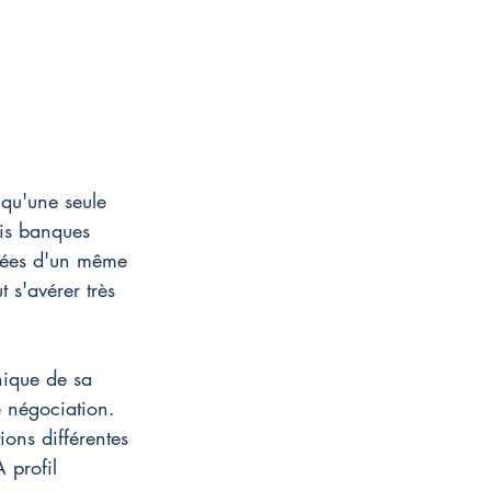
 qu'une seule 
ois banques 
ustées d'un même 
 s'avérer très 
nique de sa 
 négociation. 
ons différentes 
 profil 