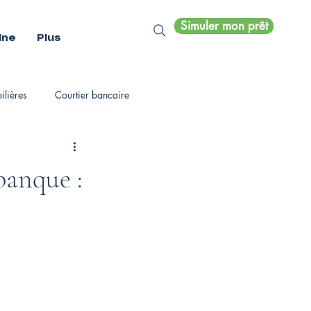
Simuler mon prêt
ine
Plus
lières
Courtier bancaire
banque :