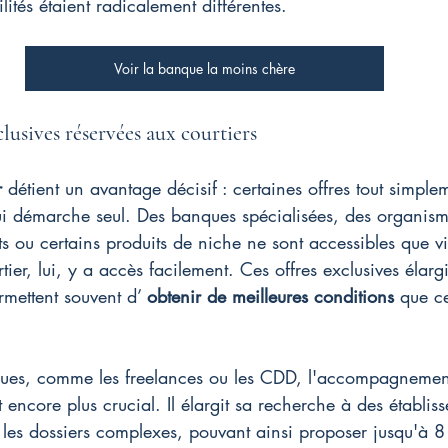
ilités étaient radicalement différentes.
Voir la banque la moins chère
lusives réservées aux courtiers
r
 détient un avantage décisif : certaines offres tout simplem
qui démarche seul. Des banques spécialisées, des organis
 ou certains produits de niche ne sont accessibles que v
tier, lui, y a accès facilement. Ces offres exclusives élargi
rmettent souvent d’ 
obtenir de meilleures conditions
 que ce
piques, comme les freelances ou les CDD, l'accompagnement
 encore plus crucial. Il élargit sa recherche à des établis
 les dossiers complexes, pouvant ainsi proposer jusqu'à 8 