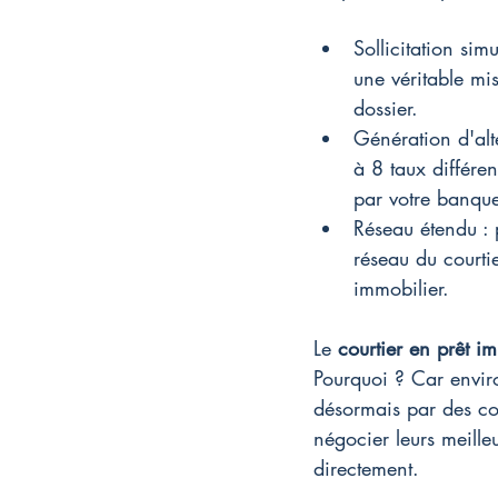
Sollicitation si
une véritable mi
dossier.
Génération d'alt
à 8 taux différe
par votre banqu
Réseau étendu : 
réseau du courtie
immobilier.
Le 
courtier en prêt i
Pourquoi ? Car envir
désormais par des cou
négocier leurs meille
directement.