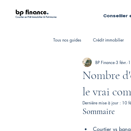
bp finance
.
Conseiller 
Courtier en Prêt Immobilier & Patrimoine
Tous nos guides
Crédit immobilier
BP Finance
3 févr.
1
Fiscalité personnelle
Courtiers 
Nombre d'o
le vrai com
Dernière mise à jour :
10 fé
Sommaire
Courtier vs banq