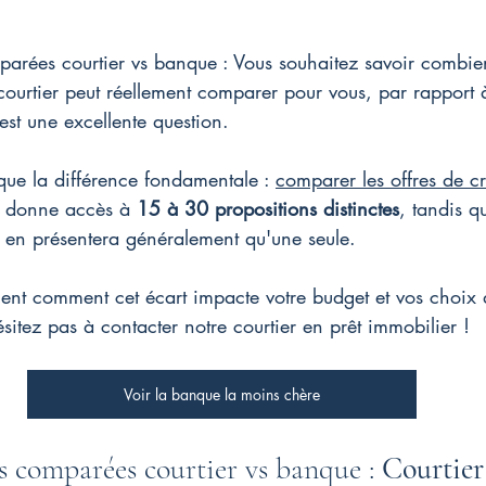
arées courtier vs banque : Vous souhaitez savoir combien
courtier peut réellement comparer pour vous, par rapport 
st une excellente question.
ique la différence fondamentale : 
comparer les offres de cr
s donne accès à 
15 à 30 propositions distinctes
, tandis 
s en présentera généralement qu'une seule.
nt comment cet écart impacte votre budget et vos choix 
sitez pas à contacter notre courtier en prêt immobilier !
Voir la banque la moins chère
 comparées courtier vs banque : 
Courtier