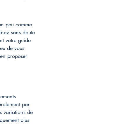
t un peu comme 
vinez sans doute 
nt votre guide 
ieu de vous 
 en proposer 
sements 
néralement par 
s variations de 
iquement plus 