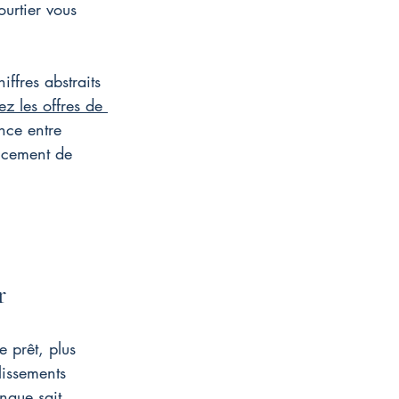
urtier vous 
ffres abstraits 
 les offres de 
nce entre 
ancement de 
r
e prêt, plus 
lissements 
nque sait 