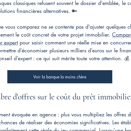
ques classiques refusent souvent le dossier d'emblée, le co
lutions financières alternatives. 🔑
e vous comparez ne se contente pas d'ajuster quelques chi
lement le coût concret de votre projet immobilier. 
Comparez
er expert
 pour saisir comment une réelle mise en concurre
mettre d’économiser plusieurs milliers d’euros sur le fin
onseil d’expert : ce qui suit mérite toute votre attention. 💰
Voir la banque la moins chère
re d'offres sur le coût du prêt immobilie
ement évoquée en agence : plus vous multipliez les offres d
ances de réaliser des économies significatives. Les étab
parfaitement cette règle du jeu commercial. Lorsqu’une ba