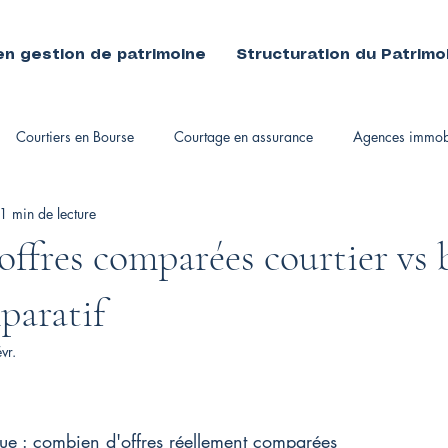
en gestion de patrimoine
Structuration du Patrimo
Courtiers en Bourse
Courtage en assurance
Agences immobi
1 min de lecture
immobiliers
ffres comparées courtier vs 
paratif
vr.
ue : combien d'offres réellement comparées