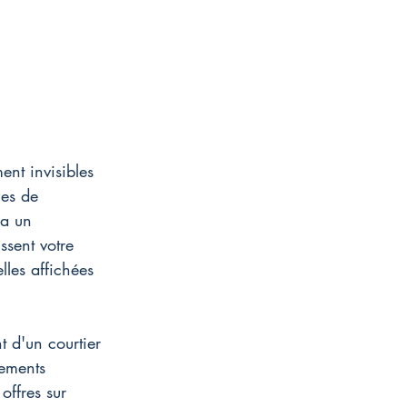
ent invisibles 
mes de 
ia un 
ssent votre 
lles affichées 
 d'un courtier 
sements 
offres sur 