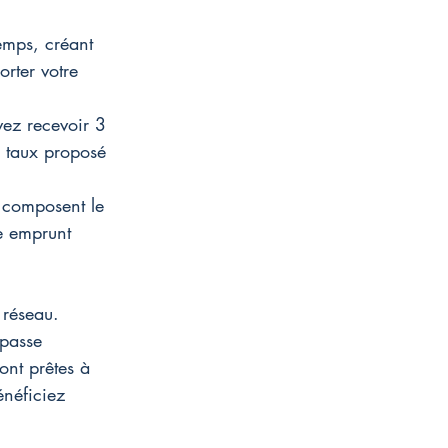
emps, créant 
rter votre 
ez recevoir 3 
 taux proposé 
 composent le 
re emprunt 
 réseau. 
passe 
ont prêtes à 
énéficiez 