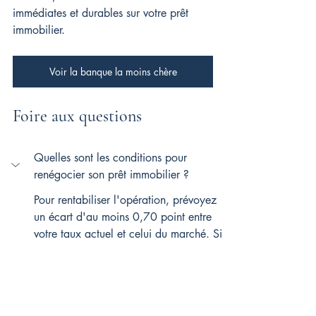
immédiates et durables sur votre prêt 
immobilier.
Voir la banque la moins chère
Foire aux questions
Quelles sont les conditions pour 
renégocier son prêt immobilier ?
Pour rentabiliser l'opération, prévoyez 
un écart d'au moins 0,70 point entre 
votre taux actuel et celui du marché. Si 
l'écart est moindre, les 
frais
 risquent 
d'engloutir toutes vos économies. 
Vérifiez aussi que votre 
capital restant
dû dépasse 100 000 €, sans quoi la 