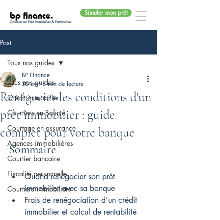
Simuler mon prêt
bp finance
.
Courtier en Prêt Immobilier & Patrimoine
Post
Tous nos guides
BP Finance
Tous nos guides
30 avr.
8 min de lecture
Renégocier les conditions d'un
Crédit immobilier
prêt immobilier : guide
Courtiers en Bourse
Courtage en assurance
complet pour votre banque
Agences immobilières
Sommaire
Courtier bancaire
Fiscalité personnelle
Quand renégocier son prêt 
immobilier avec sa banque
Courtiers immobiliers
Frais de renégociation d'un crédit 
immobilier et calcul de rentabilité