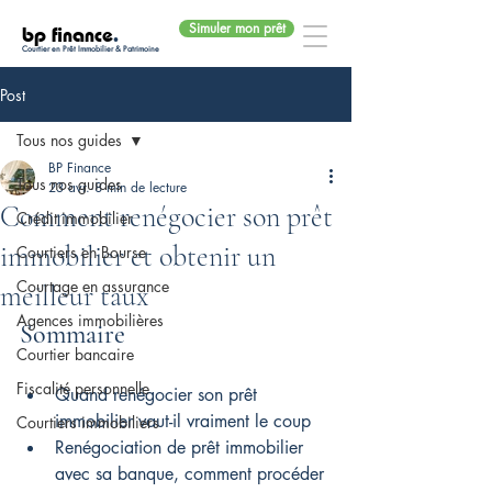
Simuler mon prêt
bp finance
.
Courtier en Prêt Immobilier & Patrimoine
Post
Tous nos guides
BP Finance
Tous nos guides
23 avr.
8 min de lecture
Comment renégocier son prêt
Crédit immobilier
immobilier et obtenir un
Courtiers en Bourse
Courtage en assurance
meilleur taux
Agences immobilières
Sommaire
Courtier bancaire
Fiscalité personnelle
Quand renégocier son prêt 
immobilier vaut-il vraiment le coup
Courtiers immobiliers
Renégociation de prêt immobilier 
avec sa banque, comment procéder