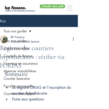
Simuler mon prêt
bp finance
.
Courtier en Prêt Immobilier & Patrimoine
Post
Tous nos guides
BP Finance
Tous nos guides
5 juin
4 min de lecture
Registre des courtiers
Crédit immobilier
hypothécaires : vérifier via
Courtiers en Bourse
Courtage en assurance
l'ORIAS
Agences immobilières
Sommaire
Courtier bancaire
Fiscalité personnelle
Le registre ORIAS et l’inscription du 
courtier hypothécaire
Courtiers immobiliers
Foire aux questions