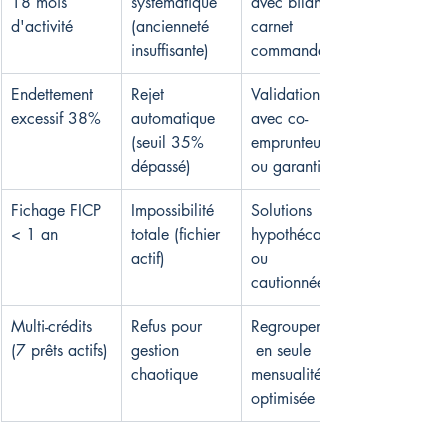
18 mois 
systématique 
avec bilans + 
d'activité
(ancienneté 
carnet 
insuffisante)
commandes
Endettement 
Rejet 
Validation 
excessif 38%
automatique 
avec co-
(seuil 35% 
emprunteur 
dépassé)
ou garantie
Fichage FICP 
Impossibilité 
Solutions 
< 1 an
totale (fichier 
hypothécaires 
actif)
ou 
cautionnées
Multi-crédits 
Refus pour 
Regroupement
(7 prêts actifs)
gestion 
 en seule 
chaotique
mensualité 
optimisée