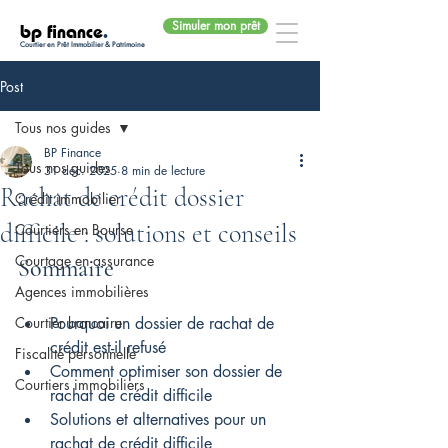
Simuler mon prêt
bp finance
.
Courtier en Prêt Immobilier & Patrimoine
Post
Tous nos guides
BP Finance
Tous nos guides
31 déc. 2025
8 min de lecture
Rachat de crédit dossier
Crédit immobilier
difficile : solutions et conseils
Courtiers en Bourse
Courtage en assurance
Sommaire
Agences immobilières
Courtier bancaire
Pourquoi un dossier de rachat de 
crédit est-il refusé
Fiscalité personnelle
Comment optimiser son dossier de 
Courtiers immobiliers
rachat de crédit difficile
Solutions et alternatives pour un 
rachat de crédit difficile