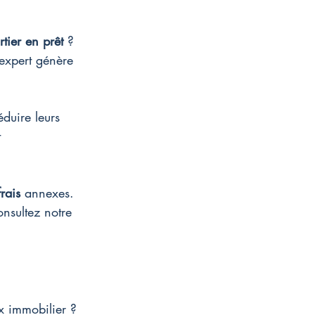
rtier en prêt
 ? 
 expert génère 
éduire leurs 
 
frais
 annexes. 
onsultez notre 
x immobilier ? 