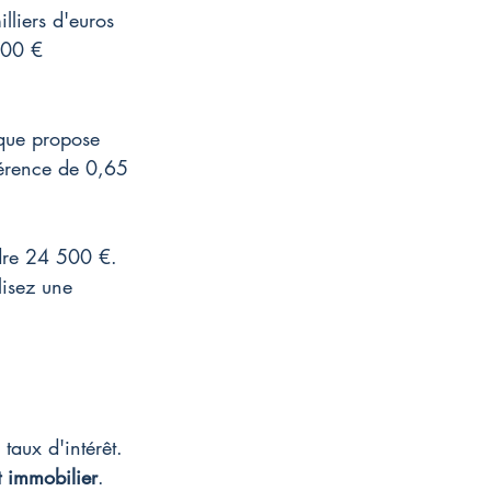
liers d'euros 
000 € 
que propose 
férence de 0,65 
indre 24 500 €. 
isez une 
 taux d'intérêt. 
t immobilier
.