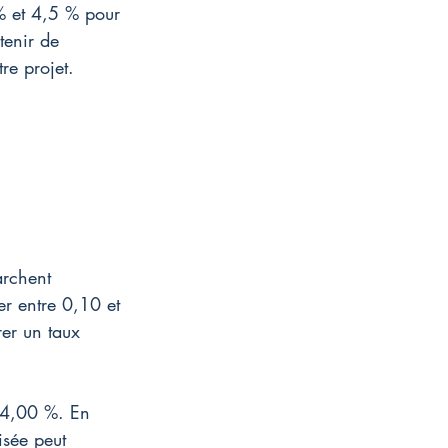
% et 4,5 % pour 
tenir de 
re projet.
archent 
er entre 0,10 et 
er un taux 
t 4,00 %. En 
isée peut 