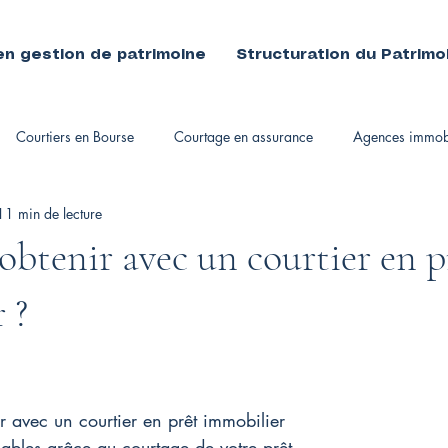
en gestion de patrimoine
Structuration du Patrimo
Courtiers en Bourse
Courtage en assurance
Agences immobi
11 min de lecture
immobiliers
obtenir avec un courtier en p
 ?
r avec un courtier en prêt immobilier
ables grâce au courtage de votre prêt