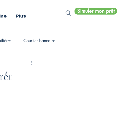
Simuler mon prêt
ine
Plus
lières
Courtier bancaire
rêt