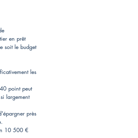
de 
ier en prêt 
 soit le budget 
icativement les 
40 point peut 
si largement 
d'épargner près 
e.
on 10 500 € 