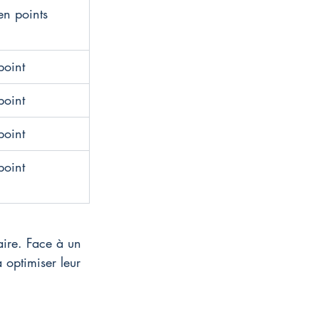
en points
point
point
point
point
aire. Face à un 
 optimiser leur 