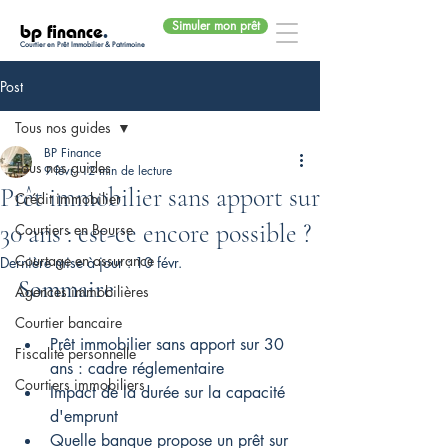
Simuler mon prêt
bp finance
.
Courtier en Prêt Immobilier & Patrimoine
Post
Tous nos guides
BP Finance
Tous nos guides
9 févr.
12 min de lecture
Prêt immobilier sans apport sur
Crédit immobilier
30 ans : est-ce encore possible ?
Courtiers en Bourse
Courtage en assurance
Dernière mise à jour :
10 févr.
Sommaire
Agences immobilières
Courtier bancaire
Prêt immobilier sans apport sur 30 
Fiscalité personnelle
ans : cadre réglementaire
Courtiers immobiliers
Impact de la durée sur la capacité 
d'emprunt
Quelle banque propose un prêt sur 