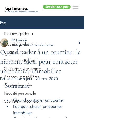
Simuler mon prêt
bp finance
.
Courtier en Prêt Immobilier & Patrimoine
Post
Tous nos guides
BP Finance
Tous nos guides
14 nov. 2025
6 min de lecture
Quand parler à un courtier : le
Crédit immobilier
moment idéal pour contacter
Courtiers en Bourse
Courtage en assurance
un courtier immobilier
Agences immobilières
Dernière mise à jour :
21 nov. 2025
Sommaire
Courtier bancaire
Fiscalité personnelle
Quand contacter un courtier
Courtiers immobiliers
Pourquoi choisir un courtier 
immobilier