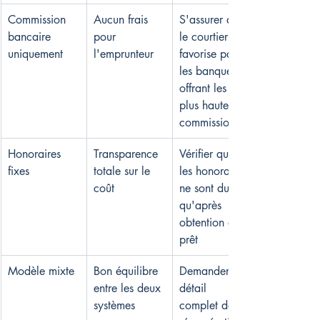
Commission 
Aucun frais 
S'assurer que 
bancaire 
pour 
le courtier ne 
uniquement
l'emprunteur
favorise pas 
les banques 
offrant les 
plus hautes 
commissions
Honoraires 
Transparence 
Vérifier que 
fixes
totale sur le 
les honoraires 
coût
ne sont dus 
qu'après 
obtention du 
prêt
Modèle mixte
Bon équilibre 
Demander le 
entre les deux 
détail 
systèmes
complet de la 