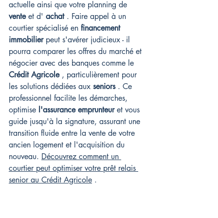
actuelle ainsi que votre planning de 
vente
 et d' 
achat
 . Faire appel à un 
courtier spécialisé en 
financement 
immobilier
 peut s'avérer judicieux - il 
pourra comparer les offres du marché et 
négocier avec des banques comme le 
Crédit Agricole
 , particulièrement pour 
les solutions dédiées aux 
seniors
 . Ce 
professionnel facilite les démarches, 
optimise 
l'assurance emprunteur
 et vous 
guide jusqu'à la signature, assurant une 
transition fluide entre la vente de votre 
ancien logement et l'acquisition du 
nouveau. 
Découvrez comment un 
courtier peut optimiser votre prêt relais 
senior au Crédit Agricole
 .