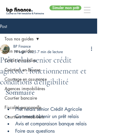
Simuler mon prêt
bp finance
.
Courtier en Prêt Immobilier & Patrimoine
Post
Tous nos guides
BP Finance
Tous nos guides
19 sept. 2025
7 min de lecture
Prêt relais senior crédit
Crédit immobilier
agricole : fonctionnement et
Courtiers en Bourse
Courtage en assurance
conditions d’éligibilité
Agences immobilières
Sommaire
Courtier bancaire
Fiscalité personnelle
Prêt relais senior Crédit Agricole
Comment obtenir un prêt relais
Courtiers immobiliers
Avis et comparaison banque relais
Foire aux questions