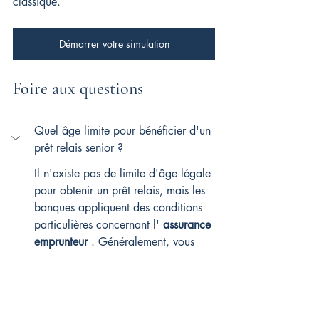
classique.
Démarrer votre simulation
Foire aux questions
Quel âge limite pour bénéficier d'un 
prêt relais senior ?
Il n'existe pas de limite d'âge légale 
pour obtenir un prêt relais, mais les 
banques appliquent des conditions 
particulières concernant l' 
assurance 
emprunteur
 . Généralement, vous 
pouvez faire une demande jusqu'à 75-
80 ans. Cependant, l'obtention du prêt 
dépend principalement de trois 
éléments : votre capacité de 