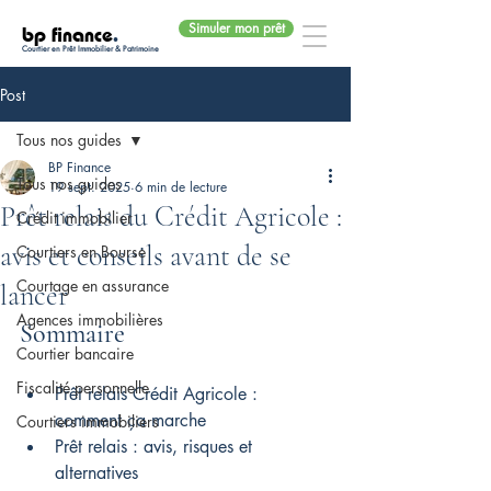
Simuler mon prêt
bp finance
.
Courtier en Prêt Immobilier & Patrimoine
Post
Tous nos guides
BP Finance
Tous nos guides
19 sept. 2025
6 min de lecture
Prêt relais du Crédit Agricole :
Crédit immobilier
avis et conseils avant de se
Courtiers en Bourse
Courtage en assurance
lancer
Agences immobilières
Sommaire
Courtier bancaire
Fiscalité personnelle
Prêt relais Crédit Agricole : 
comment ça marche
Courtiers immobiliers
Prêt relais : avis, risques et 
alternatives