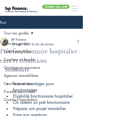
Simuler mon prêt
bp finance
.
Courtier en Prêt Immobilier & Patrimoine
Post
Tous nos guides
BP Finance
Tous nos guides
23 sept. 2025
8 min de lecture
Prêt fonctionnaire hospitalier :
Crédit immobilier
taux et conditions
Courtiers en Bourse
Courtage en assurance
Sommaire
Agences immobilières
Courtier bancaire
Taux et avantages pour 
fonctionnaires
Fiscalité personnelle
Éligibilité fonctionnaire hospitalier
Courtiers immobiliers
Où obtenir un prêt fonctionnaire
Préparer son projet immobilier
Foire aux questions