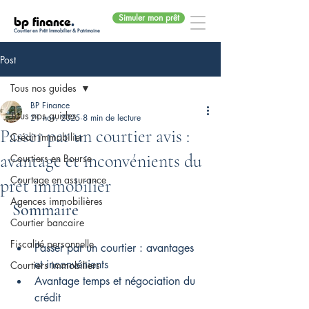
Simuler mon prêt
bp finance
.
Courtier en Prêt Immobilier & Patrimoine
Post
Tous nos guides
BP Finance
Tous nos guides
21 nov. 2025
8 min de lecture
Passer par un courtier avis :
Crédit immobilier
avantage et inconvénients du
Courtiers en Bourse
Courtage en assurance
prêt immobilier
Agences immobilières
Sommaire
Courtier bancaire
Fiscalité personnelle
Passer par un courtier : avantages 
et inconvénients
Courtiers immobiliers
Avantage temps et négociation du 
crédit