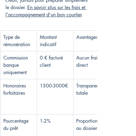
crédit, jamais pour préparer simplement 
le dossier. 
En savoir plus sur les frais et 
l'accompagnement d'un bon courtier
.
Type de 
Montant 
Avantages
rémunération
indicatif
Commission 
0 € facturé 
Aucun frais 
banque 
client
direct
uniquement
Honoraires 
1500-3000€
Transparence 
forfaitaires
totale
Pourcentage 
1-2%
Proportionnel 
du prêt
au dossier