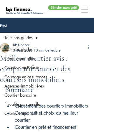
Simuler mon prêt
bp finance
.
Courtier en Prêt Immobilier & Patrimoine
Post
Tous nos guides
BP Finance
Tous nos guides
3 déc. 2025
10 min de lecture
Meilleur courtier avis :
Crédit immobilier
comparatif complet des
Courtiers en Bourse
Courtage en assurance
courtiers immobiliers
Agences immobilières
Sommaire
Courtier bancaire
Fiscalité personnelle
Classement des courtiers immobiliers
Comparatif et choix du meilleur 
Courtiers immobiliers
courtier
Courtier en prêt et financement 