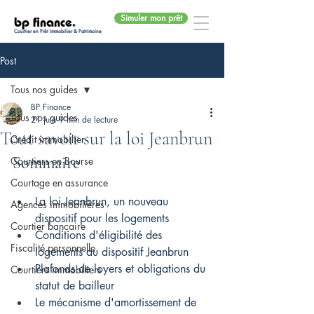
Simuler mon prêt
bp finance
.
Courtier en Prêt Immobilier & Patrimoine
Post
Tous nos guides
BP Finance
Tous nos guides
21 juin
9 min de lecture
Tout savoir sur la loi Jeanbrun
Crédit immobilier
Sommaire
Courtiers en Bourse
Courtage en assurance
La loi Jeanbrun, un nouveau 
Agences immobilières
dispositif pour les logements
Courtier bancaire
Conditions d'éligibilité des 
Fiscalité personnelle
logements au dispositif Jeanbrun
Plafonds de loyers et obligations du 
Courtiers immobiliers
statut de bailleur
Le mécanisme d'amortissement de 