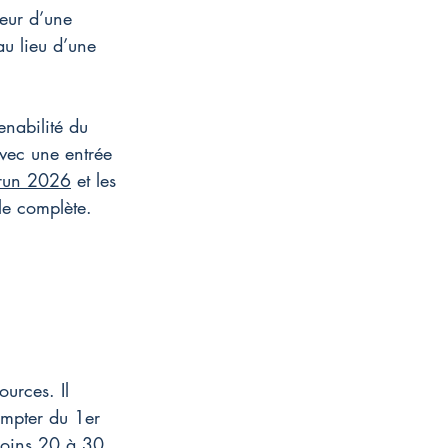
leur d’une 
au lieu d’une 
enabilité du 
vec une entrée 
brun 2026
 et les 
le complète.
ources. Il 
ompter du 1er 
moins 20 à 30 