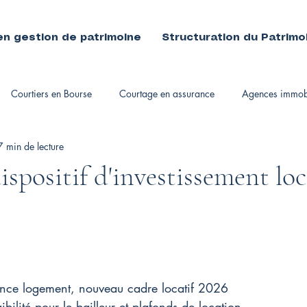
en gestion de patrimoine
Structuration du Patrimo
Courtiers en Bourse
Courtage en assurance
Agences immobi
7 min de lecture
immobiliers
spositif d'investissement loc
lance logement, nouveau cadre locatif 2026
ibilité pour le bailleur et plafonds de location