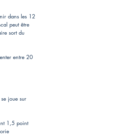
enir dans les 12 
scal peut être 
ire sort du 
senter entre 20 
 se joue sur 
int 1,5 point 
orie 