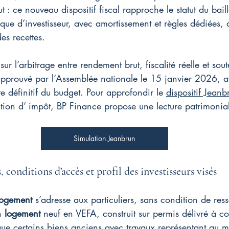
ut : ce nouveau dispositif fiscal rapproche le statut du bail
ue d’investisseur, avec amortissement et règles dédiées, 
es recettes.
sur l’arbitrage entre rendement brut, fiscalité réelle et sout
 approuvé par l’Assemblée nationale le 15 janvier 2026, a
te définitif du budget. Pour approfondir le 
dispositif Jean
ction d’ impôt, BP Finance propose une lecture patrimonia
Simulation Jeanbrun
 conditions d’accès et profil des investisseurs visés
 logement
 s’adresse aux particuliers, sans condition de ress
n 
logement
 neuf en VEFA, construit sur permis délivré à c
que certains biens anciens avec travaux représentant au 