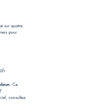
se sur quatre 
viers pour 
26
anbrun
. Ce 
’ 
ciel, consultez 