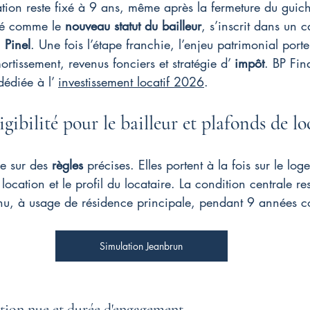
tion reste fixé à 9 ans, même après la fermeture du guic
nté comme le 
nouveau statut du bailleur
, s’inscrit dans un c
 
Pinel
. Une fois l’étape franchie, l’enjeu patrimonial porte
mortissement, revenus fonciers et stratégie d’ 
impôt
. BP Fi
dédiée à l’ 
investissement locatif 2026
.
igibilité pour le bailleur et plafonds de l
e sur des 
règles
 précises. Elles portent à la fois sur le lo
 location et le profil du locataire. La condition centrale re
 nu, à usage de résidence principale, pendant 9 années c
Simulation Jeanbrun
ation nue et durée d'engagement