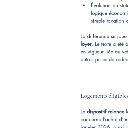
Évolution du stat
logique économiq
simple taxation d
La différence se joue 
loyer
. Le texte a été
en vigueur liée au vo
autres pistes de rédu
Logements éligibles,
Le 
dispositif relance
concerne l’achat d’u
janvier 2026, ainsi 