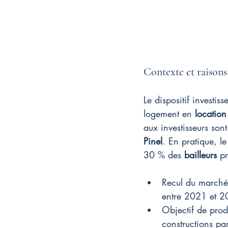
Contexte et raisons 
Le dispositif investis
logement en 
location
aux investisseurs so
Pinel
. En pratique, l
30 % des 
bailleurs
 p
Recul du marché 
entre 2021 et 20
Objectif de prod
constructions pa