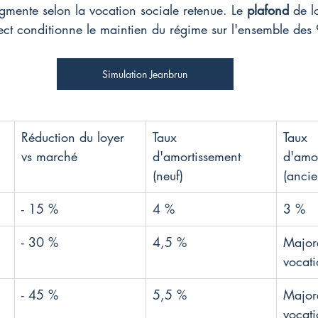
gmente selon la vocation sociale retenue. Le 
plafond
 de l
ect conditionne le maintien du régime sur l'ensemble des 
Simulation Jeanbrun
Réduction du loyer 
Taux 
Taux 
vs marché
d'amortissement 
d'amor
(neuf)
(ancie
- 15 %
4 %
3 %
- 30 %
4,5 %
Major
vocati
- 45 %
5,5 %
Major
vocati