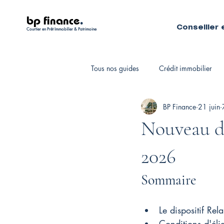
bp finance
.
Conseiller 
Courtier en Prêt Immobilier & Patrimoine
Tous nos guides
Crédit immobilier
BP Finance
21 juin
Fiscalité personnelle
Courtiers 
Nouveau di
2026
Sommaire
Le dispositif Re
Conditions d'élig