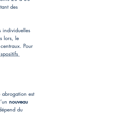
tant des 
 individuelles 
 lors, le 
centraux. Pour 
ispositifs 
 abrogation est 
d’un 
nouveau 
é dépend du 