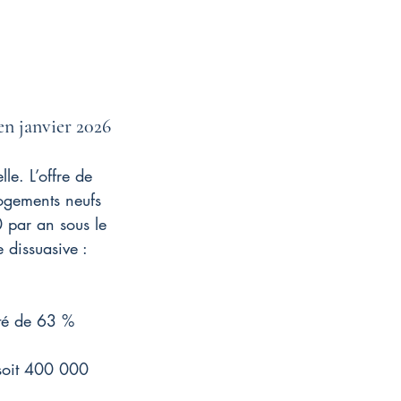
en janvier 2026
le. L’offre de 
logements neufs 
 par an sous le 
 dissuasive : 
uté de 63 % 
 soit 400 000 