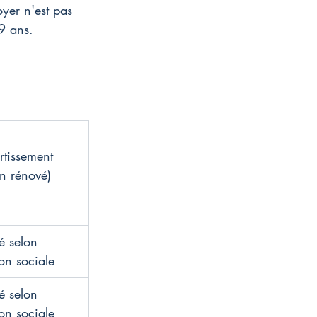
oyer n'est pas 
9 ans.
tissement 
n rénové)
é selon 
on sociale
é selon 
on sociale