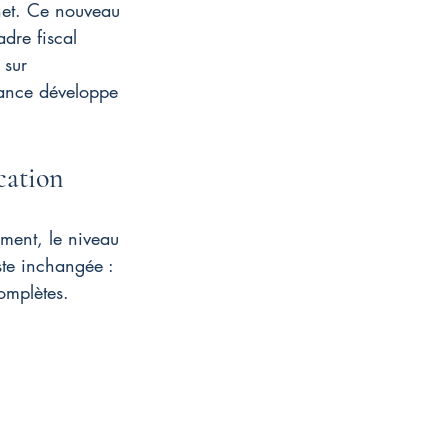
het. Ce nouveau 
adre fiscal 
 sur 
nance développe 
ocation
gement, le niveau 
ste inchangée : 
omplètes.