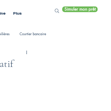
Simuler mon prêt
ine
Plus
lières
Courtier bancaire
atif