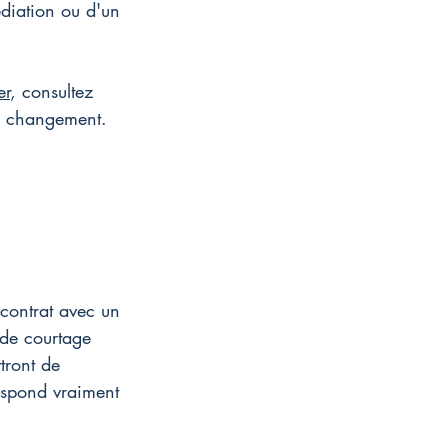
édiation ou d'un 
er
, consultez 
un changement.
 contrat avec un 
 de courtage 
tront de 
respond vraiment 