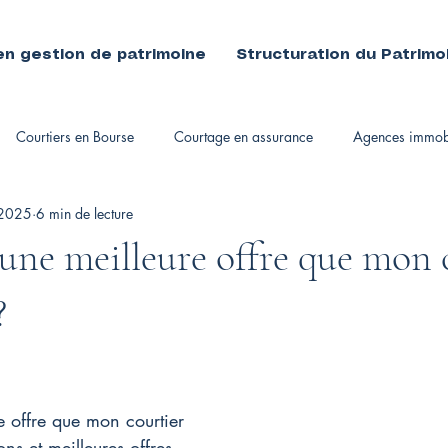
en gestion de patrimoine
Structuration du Patrimo
Courtiers en Bourse
Courtage en assurance
Agences immobi
 2025
6 min de lecture
immobiliers
é une meilleure offre que mon 
?
re offre que mon courtier
ons et meilleures offres