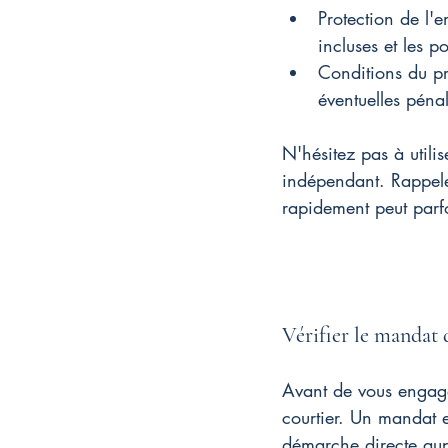
Protection de l'e
incluses et les p
Conditions du pr
éventuelles péna
N'hésitez pas à util
indépendant. Rappele
rapidement peut parf
Vérifier le mandat 
Avant de vous engager
courtier. Un mandat e
démarche directe aup