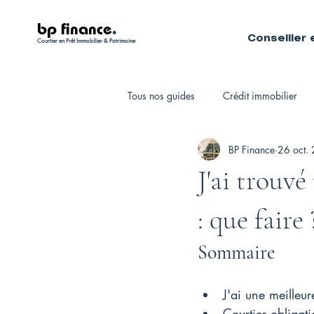
bp finance
.
Conseiller 
Courtier en Prêt Immobilier & Patrimoine
Tous nos guides
Crédit immobilier
BP Finance
26 oct.
Fiscalité personnelle
Courtiers 
J'ai trouv
: que faire 
Sommaire
J'ai une meilleu
Courtier obligati