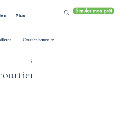
Simuler mon prêt
ine
Plus
lières
Courtier bancaire
courtier