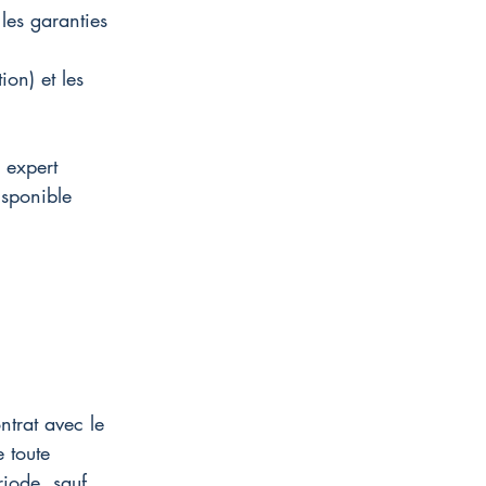
les garanties 
on) et les 
 expert 
sponible 
ntrat avec le 
 toute 
iode, sauf 