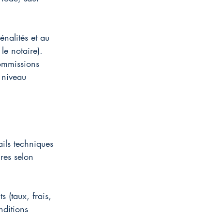
énalités et au 
le notaire). 
ommissions 
 niveau 
ails techniques 
res selon 
 (taux, frais, 
nditions 