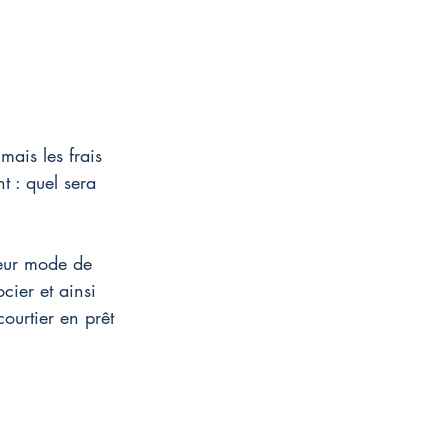
ais les frais 
t : quel sera 
leur mode de 
cier et ainsi 
ourtier en prêt 