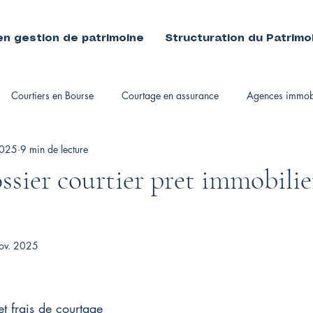
en gestion de patrimoine
Structuration du Patrimo
Courtiers en Bourse
Courtage en assurance
Agences immobi
2025
9 min de lecture
immobiliers
ssier courtier pret immobilier
ov. 2025
et frais de courtage