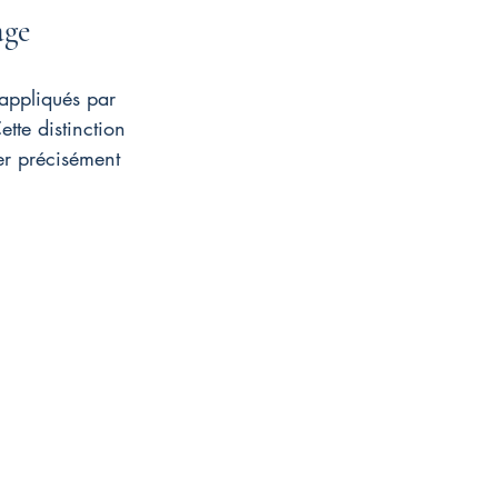
age
 appliqués par 
ette distinction 
er précisément 