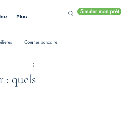
Simuler mon prêt
ine
Plus
lières
Courtier bancaire
 : quels