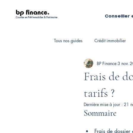
bp finance
.
Conseiller 
Courtier en Prêt Immobilier & Patrimoine
Tous nos guides
Crédit immobilier
BP Finance
3 nov. 
Fiscalité personnelle
Courtiers 
Frais de do
tarifs ?
Dernière mise à jour :
21 n
Sommaire
Frais de dossier 