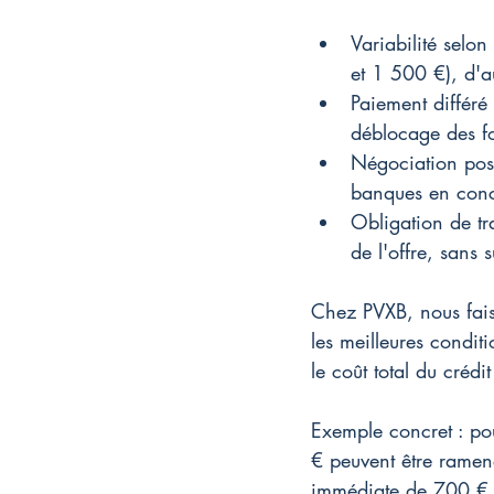
Variabilité selon
et 1 500 €), d'
Paiement différé 
déblocage des fo
Négociation poss
banques en concu
Obligation de tr
de l'offre, sans s
Chez PVXB, nous fais
les meilleures condit
le coût total du créd
Exemple concret : po
€ peuvent être ramen
immédiate de 700 € s