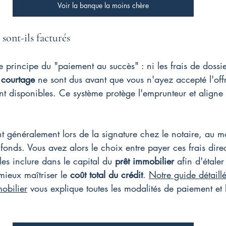
Voir la banque la moins chère
ont-ils facturés
le principe du "paiement au succès" : ni les frais de doss
 courtage
 ne sont dus avant que vous n'ayez accepté l'offr
nt disponibles. Ce système protège l'emprunteur et aligne n
nt généralement lors de la signature chez le notaire, au 
onds. Vous avez alors le choix entre payer ces frais dire
les inclure dans le capital du 
prêt immobilier
 afin d'étaler
mieux maîtriser le 
coût total du crédit
. 
Notre guide détaillé
mobilier
 vous explique toutes les modalités de paiement et 