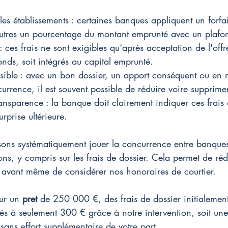
 les établissements : certaines banques appliquent un forfa
autres un pourcentage du montant emprunté avec un plafo
: ces frais ne sont exigibles qu'après acceptation de l'offre
nds, soit intégrés au capital emprunté.
ible : avec un bon dossier, un apport conséquent ou en m
rrence, il est souvent possible de réduire voire supprimer
ansparence : la banque doit clairement indiquer ces frais 
urprise ultérieure.
ons systématiquement jouer la concurrence entre banques
ions, y compris sur les frais de dossier. Cela permet de ré
it avant même de considérer nos honoraires de courtier.
ur un 
pret
 de 250 000 €, des frais de dossier initialemen
és à seulement 300 € grâce à notre intervention, soit un
ans effort supplémentaire de votre part.