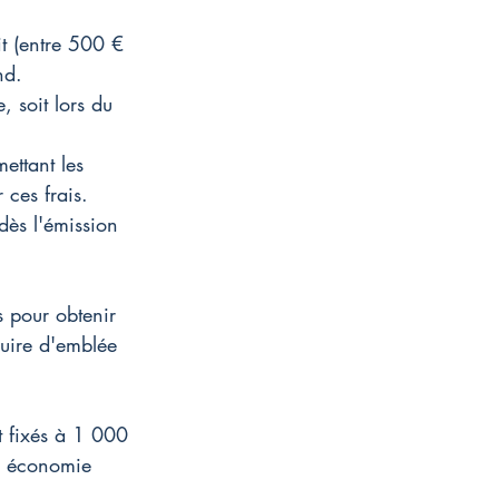
it (entre 500 € 
nd.
, soit lors du 
ettant les 
 ces frais.
dès l'émission 
 pour obtenir 
duire d'emblée 
t fixés à 1 000 
e économie 