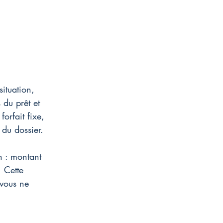
ituation, 
 du prêt et 
orfait fixe, 
 du dossier.
n : montant 
 Cette 
vous ne 