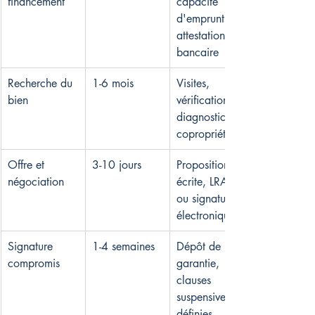
financement
capacité 
d'emprunt, 
attestation 
bancaire
Recherche du 
1-6 mois
Visites, 
bien
vérifications 
diagnostics et 
copropriété
Offre et 
3-10 jours
Proposition 
négociation
écrite, LRAR 
ou signature 
électronique
Signature 
1-4 semaines
Dépôt de 
compromis
garantie, 
clauses 
suspensives 
définies