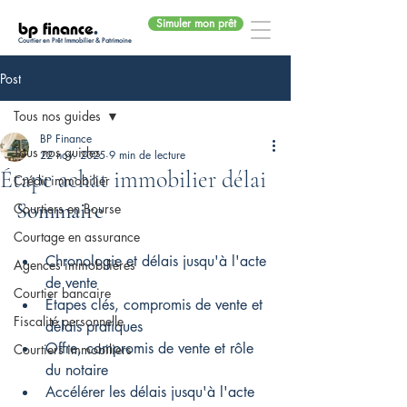
Simuler mon prêt
bp finance
.
Courtier en Prêt Immobilier & Patrimoine
Post
Tous nos guides
BP Finance
Tous nos guides
22 nov. 2025
9 min de lecture
Étape achat immobilier délai
Crédit immobilier
Sommaire
Courtiers en Bourse
Courtage en assurance
Chronologie et délais jusqu'à l'acte 
Agences immobilières
de vente
Courtier bancaire
Étapes clés, compromis de vente et 
Fiscalité personnelle
délais pratiques
Offre, compromis de vente et rôle 
Courtiers immobiliers
du notaire
Accélérer les délais jusqu'à l'acte 