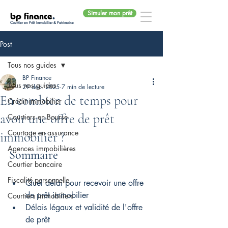
Simuler mon prêt
bp finance
.
Courtier en Prêt Immobilier & Patrimoine
Post
Tous nos guides
BP Finance
Tous nos guides
29 déc. 2025
7 min de lecture
En combien de temps pour
Crédit immobilier
avoir une offre de prêt
Courtiers en Bourse
Courtage en assurance
immobilier ?
Agences immobilières
Sommaire
Courtier bancaire
Fiscalité personnelle
Quel délai pour recevoir une offre 
de prêt immobilier
Courtiers immobiliers
Délais légaux et validité de l'offre 
de prêt