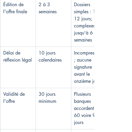
Édition de 
2 à 3 
Dossiers 
l'offre finale
semaines
simples : 10-
12 jours; 
complexes : 
jusqu'à 6 
semaines
Délai de 
10 jours 
Incompressible
réflexion légal
calendaires
; aucune 
signature 
avant le 
onzième jour
Validité de 
30 jours 
Plusieurs 
l'offre
minimum
banques 
accordent 45-
60 voire 90 
jours