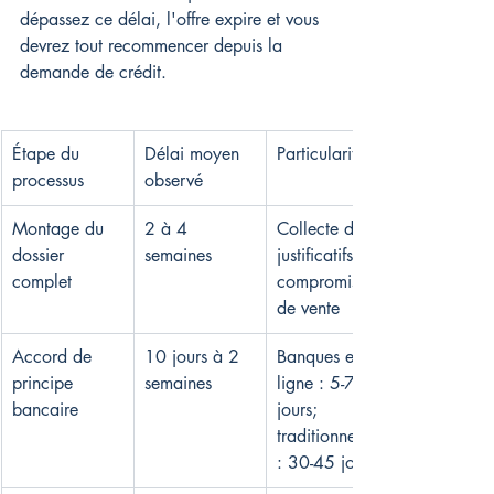
dépassez ce délai, l'offre expire et vous 
devrez tout recommencer depuis la 
demande de crédit.
Étape du 
Délai moyen 
Particularités
processus
observé
Montage du 
2 à 4 
Collecte des 
dossier 
semaines
justificatifs et 
complet
compromis 
de vente
Accord de 
10 jours à 2 
Banques en 
principe 
semaines
ligne : 5-7 
bancaire
jours; 
traditionnelles 
: 30-45 jours