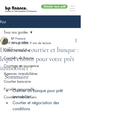
Simuler mon prêt
bp finance
.
Courtier en Prêt Immobilier & Patrimoine
Post
Tous nos guides
BP Finance
Tous nos guides
24 oct. 2025
9 min de lecture
Différence courtier et banque :
Crédit immobilier
lequel choisir pour votre prêt
Courtiers en Bourse
Courtage en assurance
immobilier ?
Agences immobilières
Sommaire
Courtier bancaire
Fiscalité personnelle
Courtier ou banque pour prêt 
immobilier
Courtiers immobiliers
Courtier et négociation des 
conditions