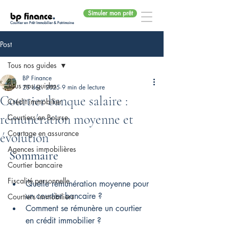
Simuler mon prêt
bp finance
.
Courtier en Prêt Immobilier & Patrimoine
Post
Tous nos guides
BP Finance
Tous nos guides
23 déc. 2025
9 min de lecture
Courtier banque salaire :
Crédit immobilier
rémunération moyenne et
Courtiers en Bourse
Courtage en assurance
évolution
Agences immobilières
Sommaire
Courtier bancaire
Fiscalité personnelle
Quelle rémunération moyenne pour 
un courtier bancaire ?
Courtiers immobiliers
Comment se rémunère un courtier 
en crédit immobilier ?