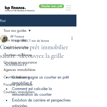
Simuler mon prêt
bp finance
.
Courtier en Prêt Immobilier & Patrimoine
Post
Tous nos guides
BP Finance
Tous nos guides
11 déc. 2025
7 min de lecture
Courtier en prêt immobilier
Crédit immobilier
salaire : découvrez la grille
Courtiers en Bourse
Courtage en assurance
Sommaire
Agences immobilières
Courtier bancaire
Combien gagne un courtier en prêt 
immobilier ?
Fiscalité personnelle
Comment est calculée la 
Courtiers immobiliers
rémunération du courtier
Évolution de carrière et perspectives 
salariales