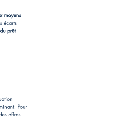
ux moyens
 écarts 
du prêt 
tuation 
rminant. Pour 
des offres 