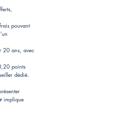
erts, 
frais pouvant 
d’un 
r 20 ans, avec 
0,20 points 
eiller dédié.
résenter 
r
 implique 