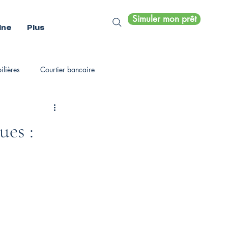
Simuler mon prêt
ine
Plus
lières
Courtier bancaire
es :