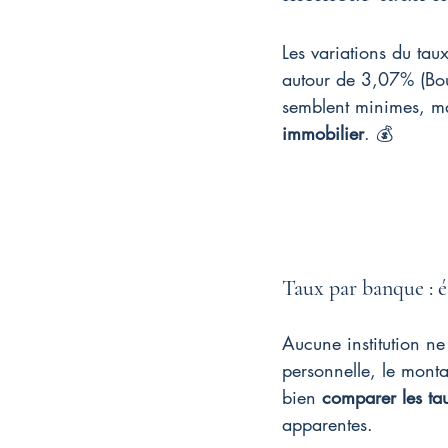
Les variations du ta
autour de 3,07% (Bou
semblent minimes, mais
immobilier
. 💰
Taux par banque : é
Aucune institution ne
personnelle, le monta
bien 
comparer les ta
apparentes.