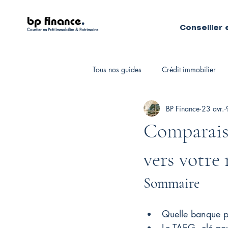
bp finance
.
Conseiller 
Courtier en Prêt Immobilier & Patrimoine
Tous nos guides
Crédit immobilier
BP Finance
23 avr.
Fiscalité personnelle
Courtiers 
Comparaiso
vers votre 
Sommaire
Quelle banque p
Le TAEG, clé pou