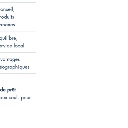
onseil, 
roduits 
nnexes
quilibre, 
ervice local
vantages 
éographiques
 de prêt
aux seul, pour 