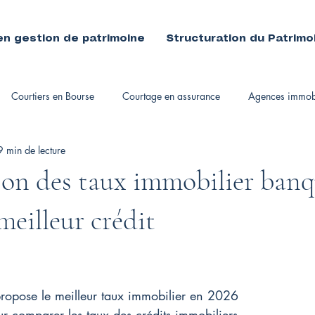
en gestion de patrimoine
Structuration du Patrimo
Courtiers en Bourse
Courtage en assurance
Agences immobi
9 min de lecture
immobiliers
n des taux immobilier banqu
meilleur crédit
ropose le meilleur taux immobilier en 2026
r comparer les taux des crédits immobiliers