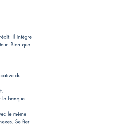
édit. Il intègre 
teur. Bien que 
icative du 
t.
r la banque.
avec le même 
nexes. Se fier 