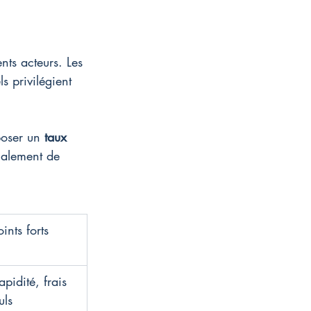
ts acteurs. Les 
s privilégient 
oser un 
taux
alement de 
oints forts
apidité, frais 
uls