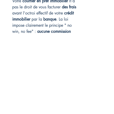
Votre 
courtier en prêt immobilier
 n'a 
pas le droit de vous facturer 
des frais
avant l'octroi effectif de votre 
crédit 
immobilier
 par la 
banque
. La loi 
impose clairement le principe " no 
win, no fee" : 
aucune commission 
perçue
 ni 
frais annexes
 ne peuvent être 
exigibles tant que le financement n'est 
pas obtenu. Même si toutes les 
banques
 rejettent votre dossier ou que 
vous abandonnez votre projet, le 
mandat
 devient caduc et vous pouvez 
contester toute tentative de facturation 
auprès de l'ORIAS ou d'un médiateur 
bancaire.
La commission du courtier augmente-t-
elle mon taux d'intérêt ?
La 
commission versée
 à votre 
courtier 