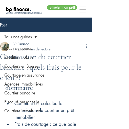
Simuler mon prêt
bp finance
.
Courtier en Prêt Immobilier & Patrimoine
Post
Tous nos guides
BP Finance
Tous nos guides
17 janv.
7 min de lecture
Commission du courtier
Crédit immobilier
bancaire : quels frais pour le
Courtiers en Bourse
Courtage en assurance
client ?
Agences immobilières
Sommaire
Courtier bancaire
Fiscalité personnelle
Comment est calculée la 
commission du courtier en prêt 
Courtiers immobiliers
immobilier
Frais de courtage : ce que paie 