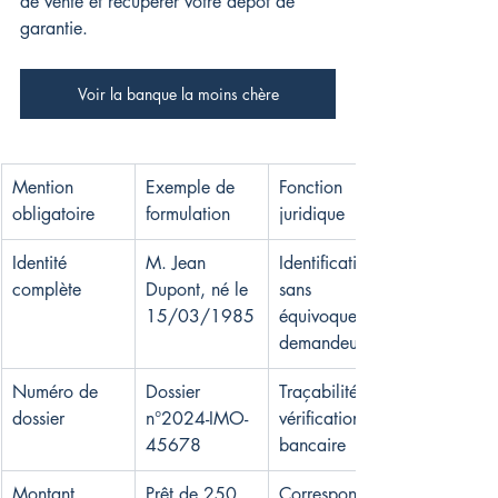
de vente et récupérer votre dépôt de 
garantie.
Voir la banque la moins chère
Mention 
Exemple de 
Fonction 
obligatoire
formulation
juridique
Identité 
M. Jean 
Identification 
complète
Dupont, né le 
sans 
15/03/1985
équivoque du 
demandeur
Numéro de 
Dossier 
Traçabilité et 
dossier
n°2024-IMO-
vérification 
45678
bancaire
Montant 
Prêt de 250 
Correspondan