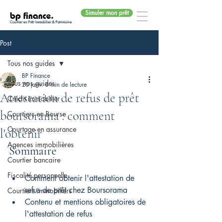
Simuler mon prêt
bp finance
.
Courtier en Prêt Immobilier & Patrimoine
Post
Tous nos guides
BP Finance
Tous nos guides
20 janv.
6 min de lecture
Attestation de refus de prêt
Crédit immobilier
boursorama : comment
Courtiers en Bourse
Courtage en assurance
l'obtenir
Agences immobilières
Sommaire
Courtier bancaire
Fiscalité personnelle
Comment obtenir l'attestation de 
refus de prêt chez Boursorama
Courtiers immobiliers
Contenu et mentions obligatoires de 
l'attestation de refus