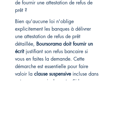
de fournir une attestation de refus de 
prêt ?
Bien qu'aucune loi n'oblige 
explicitement les banques à délivrer 
une attestation de refus de prêt 
détaillée, 
Boursorama doit fournir un 
écrit
 justifiant son refus bancaire si 
vous en faites la demande. Cette 
démarche est essentielle pour faire 
valoir la 
clause suspensive
 incluse dans 
votre compromis de vente. Si la 
banque tarde à répondre, envoyez une 
mise en demeure en mentionnant votre 
intention de saisir le médiateur 
bancaire. Généralement, cela permet 
d'obtenir l'
attestation de refus de prêt
sous 8 jours ouvrés et ainsi de sécuriser 
votre 
garantie
.